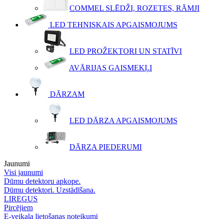
COMMEL SLĒDŽI, ROZETES, RĀMJI
LED TEHNISKAIS APGAISMOJUMS
LED PROŽEKTORI UN STATĪVI
AVĀRIJAS GAISMEKĻI
DĀRZAM
LED DĀRZA APGAISMOJUMS
DĀRZA PIEDERUMI
Jaunumi
Visi jaunumi
Dūmu detektoru apkope.
Dūmu detektori. Uzstādīšana.
LIREGUS
Pircējiem
E-veikala lietošanas noteikumi