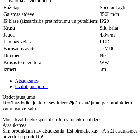
Tālvadība ar viedierīcēm:
-
Ražotājs
Spector Light
Gaismas atdeve
350Lm/m
IP klase (aizsardzība pret mitrumu un putekļiem)
IP20
Krāsa
Silti balta
Jauda
4.8w/m
Lampas veids
LED
Barošanas avots
12VDC
Dimmer
Nē
Krāsas temperatūra
WW
Izmēri
5m
Atsauksmes
Uzdot jautājumu
Uzdot jautājumu
Droši uzdodiet jebkuru sev interesējošu jautājumu par produktiem
vai mūsu veikalu!
Mūsu kvalificētie speciālisti Jums noteikti palīdzēs.
Atsauksmes
Šim produktam nav atsauksmju. Esi pirmais, kas
Atstāt atsauksmes
novērtē šo produktu!