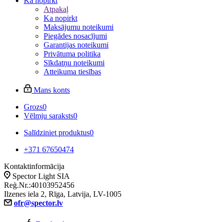
Ka nopirkt
Atpakaļ
Ka nopirkt
Maksājumu noteikumi
Piegādes nosacījumi
Garantijas noteikumi
Privātuma politika
Sīkdatņu noteikumi
Atteikuma tiesības
Mans konts
Grozs
0
Vēlmju saraksts
0
Salīdziniet produktus
0
+371 67650474
Kontaktinformācija
Spector Light SIA
Reģ.Nr.:40103952456
Ilzenes iela 2, Rīga, Latvija, LV-1005
ofr@spector.lv