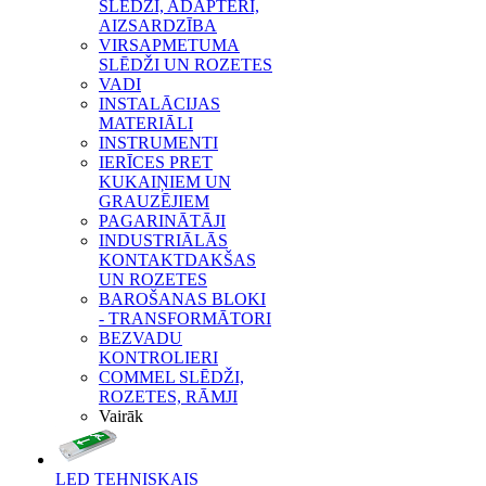
SLĒDŽI, ADAPTERI,
AIZSARDZĪBA
VIRSAPMETUMA
SLĒDŽI UN ROZETES
VADI
INSTALĀCIJAS
MATERIĀLI
INSTRUMENTI
IERĪCES PRET
KUKAIŅIEM UN
GRAUZĒJIEM
PAGARINĀTĀJI
INDUSTRIĀLĀS
KONTAKTDAKŠAS
UN ROZETES
BAROŠANAS BLOKI
- TRANSFORMĀTORI
BEZVADU
KONTROLIERI
COMMEL SLĒDŽI,
ROZETES, RĀMJI
Vairāk
LED TEHNISKAIS