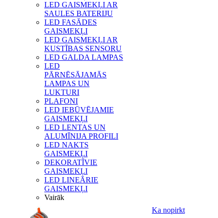
LED GAISMEKĻI AR
SAULES BATERIJU
LED FASĀDES
GAISMEKĻI
LED GAISMEKĻI AR
KUSTĪBAS SENSORU
LED GALDA LAMPAS
LED
PĀRNĒSĀJAMĀS
LAMPAS UN
LUKTURI
PLAFONI
LED IEBŪVĒJAMIE
GAISMEKĻI
LED LENTAS UN
ALUMĪNIJA PROFILI
LED NAKTS
GAISMEKĻI
DEKORATĪVIE
GAISMEKĻI
LED LINEĀRIE
GAISMEKĻI
Vairāk
Ka nopirkt