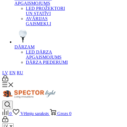
APGAISMOJUMS
LED PROŽEKTORI
UN STATĪVI
AVĀRIJAS
GAISMEKĻI
DĀRZAM
LED DĀRZA
APGAISMOJUMS
DĀRZA PIEDERUMI
LV
EN
RU
0
Vēlmju saraksts
Grozs
0