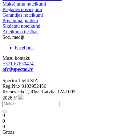
Maksājumu noteikumi
Piegādes nosacījumi
Garantijas noteikumi
Privātuma politika
Sīkdatņu noteikumi
Atteikuma tiesības
Soc. mediji
Facebook
Mūsu kontakti
+371 67650474
ofr@spector.lv
Spector Light SIA
Reģ.Nr.:40103952456
Ilzenes iela 2, Rīga, Latvija, LV-1005
2026 ©
0
0
0
Grozs