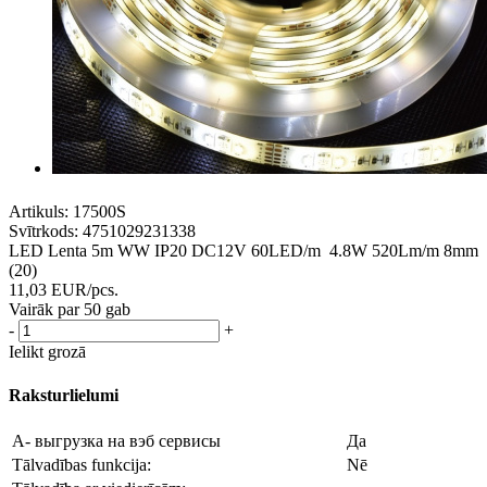
Artikuls:
17500S
Svītrkods:
4751029231338
LED Lenta 5m WW IP20 DC12V 60LED/m 4.8W 520Lm/m 8mm
(20)
11,03
EUR
/pcs.
Vairāk par 50 gab
-
+
Ielikt grozā
Raksturlielumi
A- выгрузка на вэб сервисы
Да
Tālvadības funkcija:
Nē