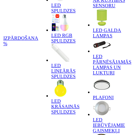
AR KUSTĪBAS
LED
SENSORU
SPULDZES
LED GALDA
LED RGB
LAMPAS
IZPĀRDOŠANA
SPULDZES
%
LED
PĀRNĒSĀJAMĀS
LED
LAMPAS UN
LINEĀRĀS
LUKTURI
SPULDZES
PLAFONI
LED
KRĀSAINĀS
SPULDZES
LED
IEBŪVĒJAMIE
GAISMEKĻI