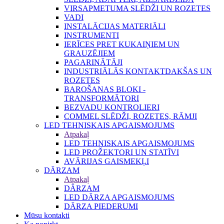
VIRSAPMETUMA SLĒDŽI UN ROZETES
VADI
INSTALĀCIJAS MATERIĀLI
INSTRUMENTI
IERĪCES PRET KUKAIŅIEM UN
GRAUZĒJIEM
PAGARINĀTĀJI
INDUSTRIĀLĀS KONTAKTDAKŠAS UN
ROZETES
BAROŠANAS BLOKI -
TRANSFORMĀTORI
BEZVADU KONTROLIERI
COMMEL SLĒDŽI, ROZETES, RĀMJI
LED TEHNISKAIS APGAISMOJUMS
Atpakaļ
LED TEHNISKAIS APGAISMOJUMS
LED PROŽEKTORI UN STATĪVI
AVĀRIJAS GAISMEKĻI
DĀRZAM
Atpakaļ
DĀRZAM
LED DĀRZA APGAISMOJUMS
DĀRZA PIEDERUMI
Mūsu kontakti