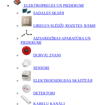
ELEKTROPRECES UN PIEDERUMI
SADALES SKAPJI
LIREGUS SLĒDŽI, ROZETES, RĀMJI
AIZSARDZĪBAS APARATŪRA UN
PIEDERUMI
DURVJU ZVANI
SENSORI
ELEKTROENERĢIJAS SKAITĪTĀJI
DETEKTORI
KABEĻU KANĀLI