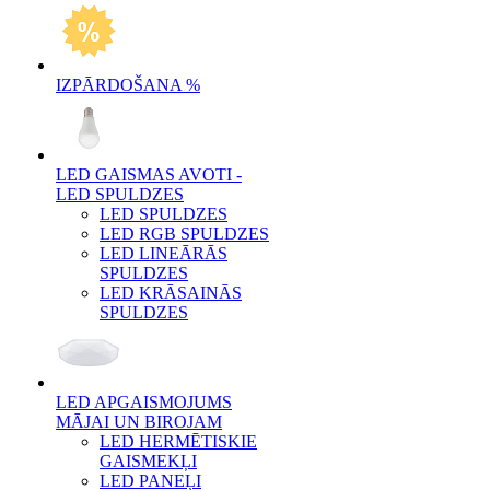
IZPĀRDOŠANA %
LED GAISMAS AVOTI -
LED SPULDZES
LED SPULDZES
LED RGB SPULDZES
LED LINEĀRĀS
SPULDZES
LED KRĀSAINĀS
SPULDZES
LED APGAISMOJUMS
MĀJAI UN BIROJAM
LED HERMĒTISKIE
GAISMEKĻI
LED PANEĻI