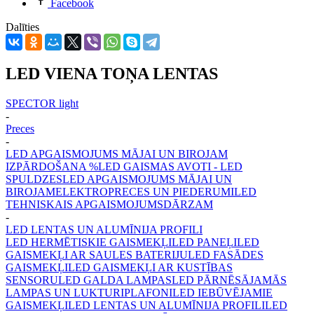
Facebook
Dalīties
LED VIENA TOŅA LENTAS
SPECTOR light
-
Preces
-
LED APGAISMOJUMS MĀJAI UN BIROJAM
IZPĀRDOŠANA %
LED GAISMAS AVOTI - LED
SPULDZES
LED APGAISMOJUMS MĀJAI UN
BIROJAM
ELEKTROPRECES UN PIEDERUMI
LED
TEHNISKAIS APGAISMOJUMS
DĀRZAM
-
LED LENTAS UN ALUMĪNIJA PROFILI
LED HERMĒTISKIE GAISMEKĻI
LED PANEĻI
LED
GAISMEKĻI AR SAULES BATERIJU
LED FASĀDES
GAISMEKĻI
LED GAISMEKĻI AR KUSTĪBAS
SENSORU
LED GALDA LAMPAS
LED PĀRNĒSĀJAMĀS
LAMPAS UN LUKTURI
PLAFONI
LED IEBŪVĒJAMIE
GAISMEKĻI
LED LENTAS UN ALUMĪNIJA PROFILI
LED