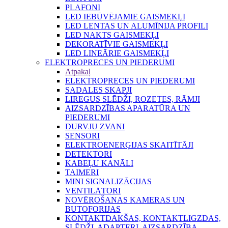
PLAFONI
LED IEBŪVĒJAMIE GAISMEKĻI
LED LENTAS UN ALUMĪNIJA PROFILI
LED NAKTS GAISMEKĻI
DEKORATĪVIE GAISMEKĻI
LED LINEĀRIE GAISMEKĻI
ELEKTROPRECES UN PIEDERUMI
Atpakaļ
ELEKTROPRECES UN PIEDERUMI
SADALES SKAPJI
LIREGUS SLĒDŽI, ROZETES, RĀMJI
AIZSARDZĪBAS APARATŪRA UN
PIEDERUMI
DURVJU ZVANI
SENSORI
ELEKTROENERĢIJAS SKAITĪTĀJI
DETEKTORI
KABEĻU KANĀLI
TAIMERI
MINI SIGNALIZĀCIJAS
VENTILĀTORI
NOVĒROŠANAS KAMERAS UN
BUTOFORIJAS
KONTAKTDAKŠAS, KONTAKTLIGZDAS,
SLĒDŽI, ADAPTERI, AIZSARDZĪBA