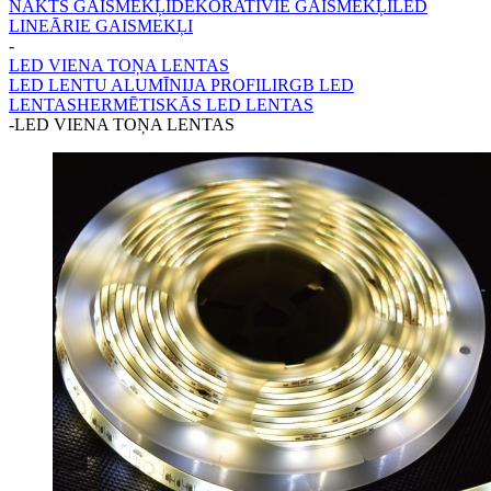
NAKTS GAISMEKĻI
DEKORATĪVIE GAISMEKĻI
LED
LINEĀRIE GAISMEKĻI
-
LED VIENA TOŅA LENTAS
LED LENTU ALUMĪNIJA PROFILI
RGB LED
LENTAS
HERMĒTISKĀS LED LENTAS
-
LED VIENA TOŅA LENTAS