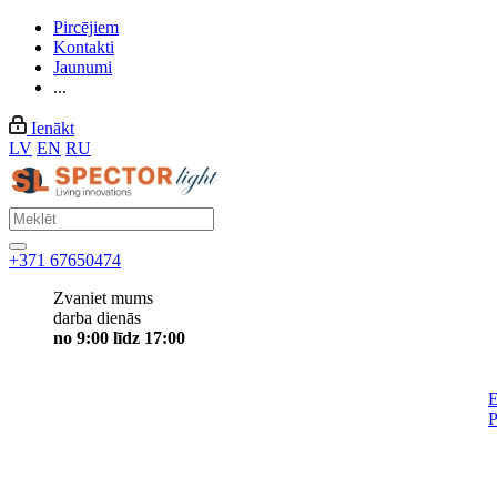
Pircējiem
Kontakti
Jaunumi
...
Ienākt
LV
EN
RU
+371 67650474
Zvaniet mums
darba dienās
no 9:00 līdz 17:00