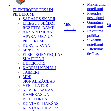
Maksājumu
noteikumi
ELEKTROPRECES UN
Piegādes
PIEDERUMI
nosacījumi
SADALES SKAPJI
Garantijas
LIREGUS SLĒDŽI,
Mūsu
Va
noteikumi
ROZETES, RĀMJI
kontakti
Privātuma
AIZSARDZĪBAS
politika
APARATŪRA UN
Sīkdatņu
PIEDERUMI
noteikumi
DURVJU ZVANI
Atteikuma
SENSORI
tiesības
ELEKTROENERĢIJAS
SKAITĪTĀJI
DETEKTORI
KABEĻU KANĀLI
TAIMERI
MINI
SIGNALIZĀCIJAS
VENTILĀTORI
NOVĒROŠANAS
KAMERAS UN
BUTOFORIJAS
KONTAKTDAKŠAS,
KONTAKTLIGZDAS,