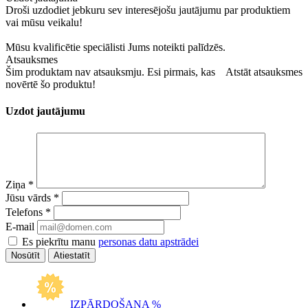
Droši uzdodiet jebkuru sev interesējošu jautājumu par produktiem
vai mūsu veikalu!
Mūsu kvalificētie speciālisti Jums noteikti palīdzēs.
Atsauksmes
Šim produktam nav atsauksmju. Esi pirmais, kas
Atstāt atsauksmes
novērtē šo produktu!
Uzdot jautājumu
Ziņa
*
Jūsu vārds
*
Telefons
*
E-mail
Es piekrītu manu
personas datu apstrādei
Atiestatīt
IZPĀRDOŠANA %