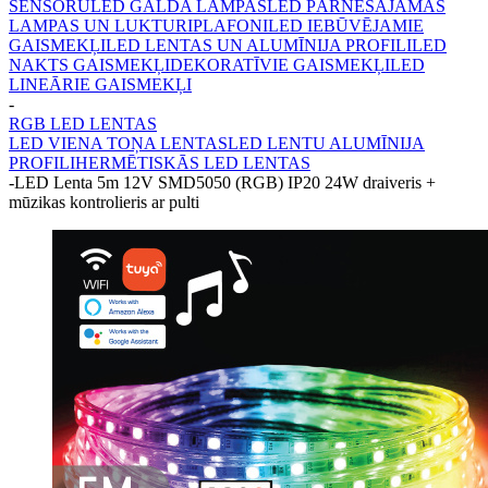
SENSORU
LED GALDA LAMPAS
LED PĀRNĒSĀJAMĀS
LAMPAS UN LUKTURI
PLAFONI
LED IEBŪVĒJAMIE
GAISMEKĻI
LED LENTAS UN ALUMĪNIJA PROFILI
LED
NAKTS GAISMEKĻI
DEKORATĪVIE GAISMEKĻI
LED
LINEĀRIE GAISMEKĻI
-
RGB LED LENTAS
LED VIENA TOŅA LENTAS
LED LENTU ALUMĪNIJA
PROFILI
HERMĒTISKĀS LED LENTAS
-
LED Lenta 5m 12V SMD5050 (RGB) IP20 24W draiveris +
mūzikas kontrolieris ar pulti