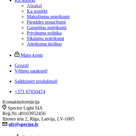
Ka nopirkt
Atpakaļ
Ka nopirkt
Maksājumu noteikumi
Piegādes nosacījumi
Garantijas noteikumi
Privātuma politika
Sīkdatņu noteikumi
Atteikuma tiesības
Mans konts
Grozs
0
Vēlmju saraksts
0
Salīdziniet produktus
0
+371 67650474
Kontaktinformācija
Spector Light SIA
Reģ.Nr.:40103952456
Ilzenes iela 2, Rīga, Latvija, LV-1005
ofr@spector.lv