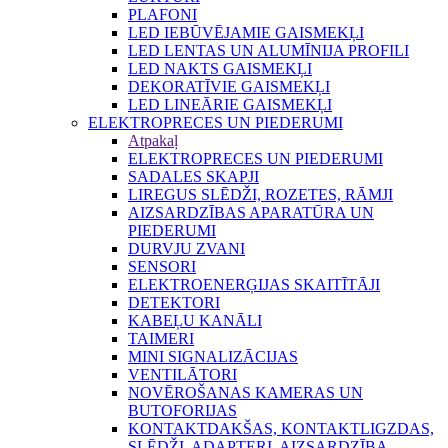
PLAFONI
LED IEBŪVĒJAMIE GAISMEKĻI
LED LENTAS UN ALUMĪNIJA PROFILI
LED NAKTS GAISMEKĻI
DEKORATĪVIE GAISMEKĻI
LED LINEĀRIE GAISMEKĻI
ELEKTROPRECES UN PIEDERUMI
Atpakaļ
ELEKTROPRECES UN PIEDERUMI
SADALES SKAPJI
LIREGUS SLĒDŽI, ROZETES, RĀMJI
AIZSARDZĪBAS APARATŪRA UN
PIEDERUMI
DURVJU ZVANI
SENSORI
ELEKTROENERĢIJAS SKAITĪTĀJI
DETEKTORI
KABEĻU KANĀLI
TAIMERI
MINI SIGNALIZĀCIJAS
VENTILĀTORI
NOVĒROŠANAS KAMERAS UN
BUTOFORIJAS
KONTAKTDAKŠAS, KONTAKTLIGZDAS,
SLĒDŽI, ADAPTERI, AIZSARDZĪBA