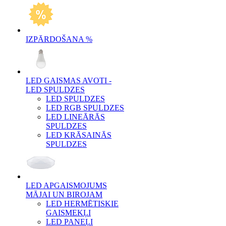
IZPĀRDOŠANA %
LED GAISMAS AVOTI -
LED SPULDZES
LED SPULDZES
LED RGB SPULDZES
LED LINEĀRĀS
SPULDZES
LED KRĀSAINĀS
SPULDZES
LED APGAISMOJUMS
MĀJAI UN BIROJAM
LED HERMĒTISKIE
GAISMEKĻI
LED PANEĻI