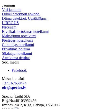
Jaunumi
Visi jaunumi
Dūmu detektoru apkope.
Dūmu detektori. Uzstādīšana.
LIREGUS
Pircējiem
E-veikala lietošanas noteikumi
Maksājumu noteikumi
Piegādes nosacījumi
Garantijas noteikumi
Privātuma politika
Sīkdatņu noteikumi
Atteikuma tiesības
Soc. mediji
Facebook
Mūsu kontakti
+371 67650474
ofr@spector.lv
Spector Light SIA
Reģ.Nr.:40103952456
Ilzenes iela 2, Rīga, Latvija, LV-1005