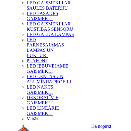
LED GAISMEKĻI AR
SAULES BATERIJU
LED FASĀDES
GAISMEKĻI
LED GAISMEKĻI AR
KUSTĪBAS SENSORU
LED GALDA LAMPAS
LED
PĀRNĒSĀJAMĀS
LAMPAS UN
LUKTURI
PLAFONI
LED IEBŪVĒJAMIE
GAISMEKĻI
LED LENTAS UN
ALUMĪNIJA PROFILI
LED NAKTS
GAISMEKĻI
DEKORATĪVIE
GAISMEKĻI
LED LINEĀRIE
GAISMEKĻI
Vairāk
Ka nopirkt