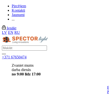
Pircējiem
Kontakti
Jaunumi
...
Ienākt
LV
EN
RU
+371 67650474
Zvaniet mums
darba dienās
no 9:00 līdz 17:00