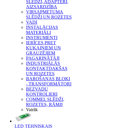
SLĒDŽI, ADAPTERI,
AIZSARDZĪBA
VIRSAPMETUMA
SLĒDŽI UN ROZETES
VADI
INSTALĀCIJAS
MATERIĀLI
INSTRUMENTI
IERĪCES PRET
KUKAIŅIEM UN
GRAUZĒJIEM
PAGARINĀTĀJI
INDUSTRIĀLĀS
KONTAKTDAKŠAS
UN ROZETES
BAROŠANAS BLOKI
- TRANSFORMĀTORI
BEZVADU
KONTROLIERI
COMMEL SLĒDŽI,
ROZETES, RĀMJI
Vairāk
LED TEHNISKAIS