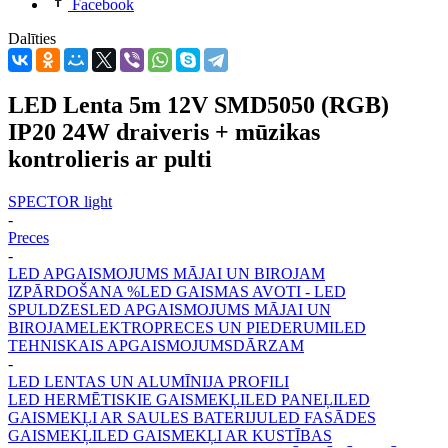
Facebook
Dalīties
LED Lenta 5m 12V SMD5050 (RGB)
IP20 24W draiveris + mūzikas
kontrolieris ar pulti
SPECTOR light
-
Preces
-
LED APGAISMOJUMS MĀJAI UN BIROJAM
IZPĀRDOŠANA %
LED GAISMAS AVOTI - LED
SPULDZES
LED APGAISMOJUMS MĀJAI UN
BIROJAM
ELEKTROPRECES UN PIEDERUMI
LED
TEHNISKAIS APGAISMOJUMS
DĀRZAM
-
LED LENTAS UN ALUMĪNIJA PROFILI
LED HERMĒTISKIE GAISMEKĻI
LED PANEĻI
LED
GAISMEKĻI AR SAULES BATERIJU
LED FASĀDES
GAISMEKĻI
LED GAISMEKĻI AR KUSTĪBAS