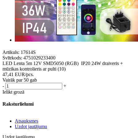
Artikuls:
17614S
Svītrkods:
4751029233400
LED Lenta 5m 12V SMD5050 (RGB) IP20 24W draiveris +
mūzikas kontrolieris ar pulti (10)
47,41
EUR
/pcs.
Vairāk par 50 gab
-
+
Ielikt grozā
Raksturlielumi
Atsauksmes
Uzdot jautājumu
Uzdot jautājumu