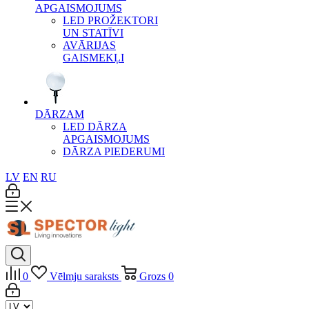
APGAISMOJUMS
LED PROŽEKTORI
UN STATĪVI
AVĀRIJAS
GAISMEKĻI
DĀRZAM
LED DĀRZA
APGAISMOJUMS
DĀRZA PIEDERUMI
LV
EN
RU
0
Vēlmju saraksts
Grozs
0