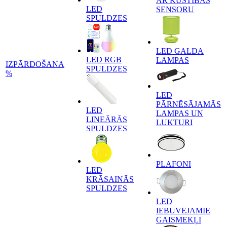
AR KUSTĪBAS
LED
SENSORU
SPULDZES
LED GALDA
LED RGB
LAMPAS
IZPĀRDOŠANA
SPULDZES
%
LED
PĀRNĒSĀJAMĀS
LED
LAMPAS UN
LINEĀRĀS
LUKTURI
SPULDZES
PLAFONI
LED
KRĀSAINĀS
SPULDZES
LED
IEBŪVĒJAMIE
GAISMEKĻI