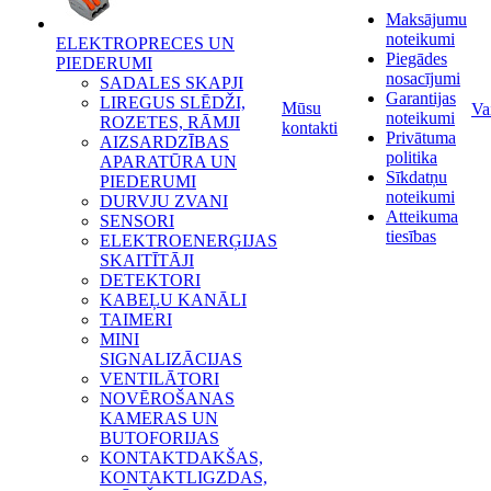
Maksājumu
noteikumi
ELEKTROPRECES UN
Piegādes
PIEDERUMI
nosacījumi
SADALES SKAPJI
Garantijas
LIREGUS SLĒDŽI,
Mūsu
Va
noteikumi
ROZETES, RĀMJI
kontakti
Privātuma
AIZSARDZĪBAS
politika
APARATŪRA UN
Sīkdatņu
PIEDERUMI
noteikumi
DURVJU ZVANI
Atteikuma
SENSORI
tiesības
ELEKTROENERĢIJAS
SKAITĪTĀJI
DETEKTORI
KABEĻU KANĀLI
TAIMERI
MINI
SIGNALIZĀCIJAS
VENTILĀTORI
NOVĒROŠANAS
KAMERAS UN
BUTOFORIJAS
KONTAKTDAKŠAS,
KONTAKTLIGZDAS,