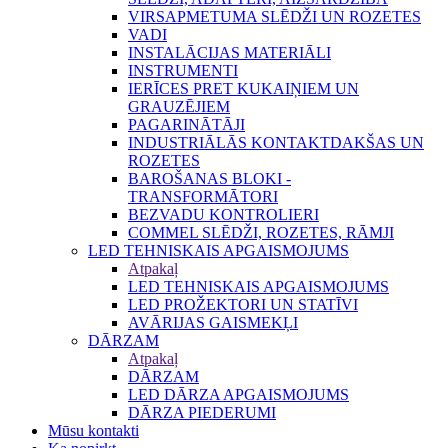
VIRSAPMETUMA SLĒDŽI UN ROZETES
VADI
INSTALĀCIJAS MATERIĀLI
INSTRUMENTI
IERĪCES PRET KUKAIŅIEM UN
GRAUZĒJIEM
PAGARINĀTĀJI
INDUSTRIĀLĀS KONTAKTDAKŠAS UN
ROZETES
BAROŠANAS BLOKI -
TRANSFORMĀTORI
BEZVADU KONTROLIERI
COMMEL SLĒDŽI, ROZETES, RĀMJI
LED TEHNISKAIS APGAISMOJUMS
Atpakaļ
LED TEHNISKAIS APGAISMOJUMS
LED PROŽEKTORI UN STATĪVI
AVĀRIJAS GAISMEKĻI
DĀRZAM
Atpakaļ
DĀRZAM
LED DĀRZA APGAISMOJUMS
DĀRZA PIEDERUMI
Mūsu kontakti