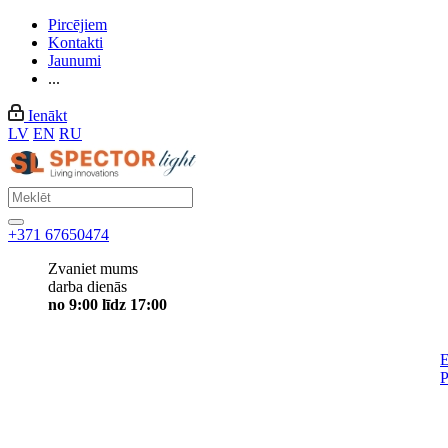
Pircējiem
Kontakti
Jaunumi
...
Ienākt
LV
EN
RU
+371 67650474
Zvaniet mums
darba dienās
no 9:00 līdz 17:00