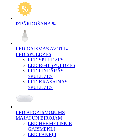
IZPĀRDOŠANA %
LED GAISMAS AVOTI -
LED SPULDZES
LED SPULDZES
LED RGB SPULDZES
LED LINEĀRĀS
SPULDZES
LED KRĀSAINĀS
SPULDZES
LED APGAISMOJUMS
MĀJAI UN BIROJAM
LED HERMĒTISKIE
GAISMEKĻI
LED PANEĻI