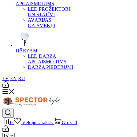
APGAISMOJUMS
LED PROŽEKTORI
UN STATĪVI
AVĀRIJAS
GAISMEKĻI
DĀRZAM
LED DĀRZA
APGAISMOJUMS
DĀRZA PIEDERUMI
LV
EN
RU
0
Vēlmju saraksts
Grozs
0