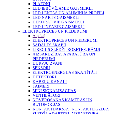
PLAFONI
LED IEBŪVĒJAMIE GAISMEKĻI
LED LENTAS UN ALUMĪNIJA PROFILI
LED NAKTS GAISMEKĻI
DEKORATĪVIE GAISMEKĻI
LED LINEĀRIE GAISMEKĻI
ELEKTROPRECES UN PIEDERUMI
Atpakaļ
ELEKTROPRECES UN PIEDERUMI
SADALES SKAPJI
LIREGUS SLĒDŽI, ROZETES, RĀMJI
AIZSARDZĪBAS APARATŪRA UN
PIEDERUMI
DURVJU ZVANI
SENSORI
ELEKTROENERĢIJAS SKAITĪTĀJI
DETEKTORI
KABEĻU KANĀLI
TAIMERI
MINI SIGNALIZĀCIJAS
VENTILĀTORI
NOVĒROŠANAS KAMERAS UN
BUTOFORIJAS
KONTAKTDAKŠAS, KONTAKTLIGZDAS,
SLĒDŽI, ADAPTERI, AIZSARDZĪBA