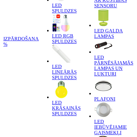
AR KUSTĪBAS
LED
SENSORU
SPULDZES
LED GALDA
LED RGB
LAMPAS
IZPĀRDOŠANA
SPULDZES
%
LED
PĀRNĒSĀJAMĀS
LED
LAMPAS UN
LINEĀRĀS
LUKTURI
SPULDZES
PLAFONI
LED
KRĀSAINĀS
SPULDZES
LED
IEBŪVĒJAMIE
GAISMEKĻI