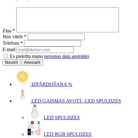
Ziņa
*
Jūsu vārds
*
Telefons
*
E-mail
Es piekrītu manu
personas datu apstrādei
Atiestatīt
IZPĀRDOŠANA %
LED GAISMAS AVOTI - LED SPULDZES
LED SPULDZES
LED RGB SPULDZES