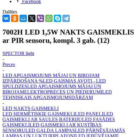
Facebook
Dalīties
7002H LED 1,5W NAKTS GAISMEKLIS
ar PIR sensoru, kompl. 3 gab. (12)
SPECTOR light
-
Preces
-
LED APGAISMOJUMS MĀJAI UN BIROJAM
IZPĀRDOŠANA %
LED GAISMAS AVOTI - LED
SPULDZES
LED APGAISMOJUMS MĀJAI UN
BIROJAM
ELEKTROPRECES UN PIEDERUMI
LED
TEHNISKAIS APGAISMOJUMS
DĀRZAM
-
LED NAKTS GAISMEKĻI
LED HERMĒTISKIE GAISMEKĻI
LED PANEĻI
LED
GAISMEKĻI AR SAULES BATERIJU
LED FASĀDES
GAISMEKĻI
LED GAISMEKĻI AR KUSTĪBAS
SENSORU
LED GALDA LAMPAS
LED PĀRNĒSĀJAMĀS
LAMPAS UN LUKTURI
PLAFONI
LED IEBŪVĒJAMIE