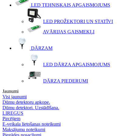
LED TEHNISKAIS APGAISMOJUMS
LED PROŽEKTORI UN STATĪVI
AVĀRIJAS GAISMEKĻI
DĀRZAM
LED DĀRZA APGAISMOJUMS
DĀRZA PIEDERUMI
Jaunumi
Visi jaunumi
Dūmu detektoru apkope.
Dūmu detektori. Uzstādīšana.
LIREGUS
Pircējiem
E-veikala lietošanas noteikumi
Maksājumu noteikumi
Piegādes nosacījumi