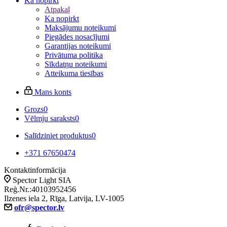
Ka nopirkt
Atpakaļ
Ka nopirkt
Maksājumu noteikumi
Piegādes nosacījumi
Garantijas noteikumi
Privātuma politika
Sīkdatņu noteikumi
Atteikuma tiesības
Mans konts
Grozs
0
Vēlmju saraksts
0
Salīdziniet produktus
0
+371 67650474
Kontaktinformācija
Spector Light SIA
Reģ.Nr.:40103952456
Ilzenes iela 2, Rīga, Latvija, LV-1005
ofr@spector.lv