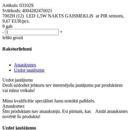
Artikuls:
03102S
Svītrkods:
4004282470021
7002H (12) LED 1,5W NAKTS GAISMEKLIS ar PIR sensoru,
9,67
EUR
/pcs.
9 gab
-
+
Ielikt grozā
Raksturlielumi
Atsauksmes
Uzdot jautājumu
Uzdot jautājumu
Droši uzdodiet jebkuru sev interesējošu jautājumu par produktiem
vai mūsu veikalu!
Mūsu kvalificētie speciālisti Jums noteikti palīdzēs.
Atsauksmes
Šim produktam nav atsauksmju. Esi pirmais, kas
Atstāt atsauksmes
novērtē šo produktu!
Uzdot jautājumu