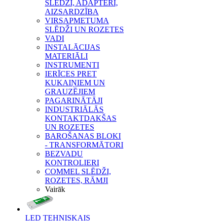
SLĒDŽI, ADAPTERI,
AIZSARDZĪBA
VIRSAPMETUMA
SLĒDŽI UN ROZETES
VADI
INSTALĀCIJAS
MATERIĀLI
INSTRUMENTI
IERĪCES PRET
KUKAIŅIEM UN
GRAUZĒJIEM
PAGARINĀTĀJI
INDUSTRIĀLĀS
KONTAKTDAKŠAS
UN ROZETES
BAROŠANAS BLOKI
- TRANSFORMĀTORI
BEZVADU
KONTROLIERI
COMMEL SLĒDŽI,
ROZETES, RĀMJI
Vairāk
LED TEHNISKAIS