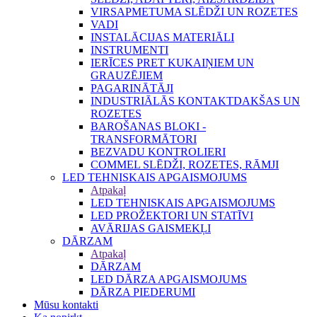
VIRSAPMETUMA SLĒDŽI UN ROZETES
VADI
INSTALĀCIJAS MATERIĀLI
INSTRUMENTI
IERĪCES PRET KUKAIŅIEM UN
GRAUZĒJIEM
PAGARINĀTĀJI
INDUSTRIĀLĀS KONTAKTDAKŠAS UN
ROZETES
BAROŠANAS BLOKI -
TRANSFORMĀTORI
BEZVADU KONTROLIERI
COMMEL SLĒDŽI, ROZETES, RĀMJI
LED TEHNISKAIS APGAISMOJUMS
Atpakaļ
LED TEHNISKAIS APGAISMOJUMS
LED PROŽEKTORI UN STATĪVI
AVĀRIJAS GAISMEKĻI
DĀRZAM
Atpakaļ
DĀRZAM
LED DĀRZA APGAISMOJUMS
DĀRZA PIEDERUMI
Mūsu kontakti