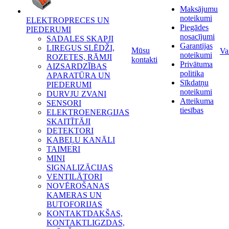
Maksājumu
noteikumi
ELEKTROPRECES UN
Piegādes
PIEDERUMI
nosacījumi
SADALES SKAPJI
Garantijas
LIREGUS SLĒDŽI,
Mūsu
Va
noteikumi
ROZETES, RĀMJI
kontakti
Privātuma
AIZSARDZĪBAS
politika
APARATŪRA UN
Sīkdatņu
PIEDERUMI
noteikumi
DURVJU ZVANI
Atteikuma
SENSORI
tiesības
ELEKTROENERĢIJAS
SKAITĪTĀJI
DETEKTORI
KABEĻU KANĀLI
TAIMERI
MINI
SIGNALIZĀCIJAS
VENTILĀTORI
NOVĒROŠANAS
KAMERAS UN
BUTOFORIJAS
KONTAKTDAKŠAS,
KONTAKTLIGZDAS,