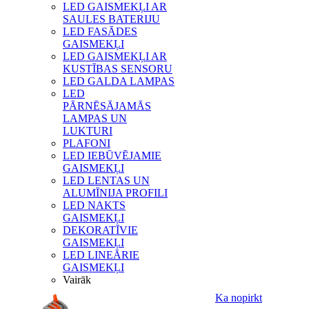
LED GAISMEKĻI AR
SAULES BATERIJU
LED FASĀDES
GAISMEKĻI
LED GAISMEKĻI AR
KUSTĪBAS SENSORU
LED GALDA LAMPAS
LED
PĀRNĒSĀJAMĀS
LAMPAS UN
LUKTURI
PLAFONI
LED IEBŪVĒJAMIE
GAISMEKĻI
LED LENTAS UN
ALUMĪNIJA PROFILI
LED NAKTS
GAISMEKĻI
DEKORATĪVIE
GAISMEKĻI
LED LINEĀRIE
GAISMEKĻI
Vairāk
Ka nopirkt