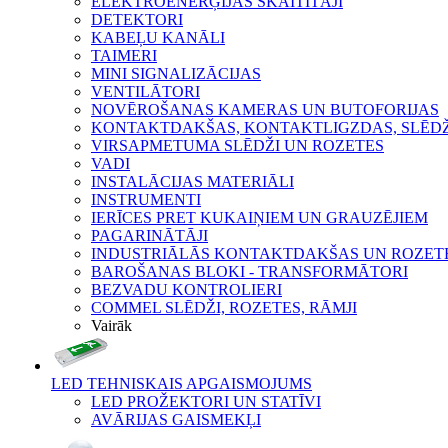
ELEKTROENERĢIJAS SKAITĪTĀJI
DETEKTORI
KABEĻU KANĀLI
TAIMERI
MINI SIGNALIZĀCIJAS
VENTILĀTORI
NOVĒROŠANAS KAMERAS UN BUTOFORIJAS
KONTAKTDAKŠAS, KONTAKTLIGZDAS, SLĒDŽI
VIRSAPMETUMA SLĒDŽI UN ROZETES
VADI
INSTALĀCIJAS MATERIĀLI
INSTRUMENTI
IERĪCES PRET KUKAIŅIEM UN GRAUZĒJIEM
PAGARINĀTĀJI
INDUSTRIĀLĀS KONTAKTDAKŠAS UN ROZET
BAROŠANAS BLOKI - TRANSFORMĀTORI
BEZVADU KONTROLIERI
COMMEL SLĒDŽI, ROZETES, RĀMJI
Vairāk
LED TEHNISKAIS APGAISMOJUMS
LED PROŽEKTORI UN STATĪVI
AVĀRIJAS GAISMEKĻI