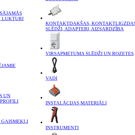
ĒSĀJAMĀS
 LUKTURI
KONTAKTDAKŠAS, KONTAKTLIGZDAS
SLĒDŽI, ADAPTERI, AIZSARDZĪBA
VIRSAPMETUMA SLĒDŽI UN ROZETES
ĒJAMIE
VADI
S UN
PROFILI
INSTALĀCIJAS MATERIĀLI
 GAISMEKĻI
INSTRUMENTI