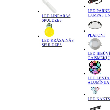
LED PĀRN
LAMPAS UN
LED LINEĀRĀS
SPULDZES
PLAFONI
LED KRĀSAINĀS
SPULDZES
LED IEBŪV
GAISMEKĻI
LED LENTA
ALUMĪNIJA 
LED NAKTS