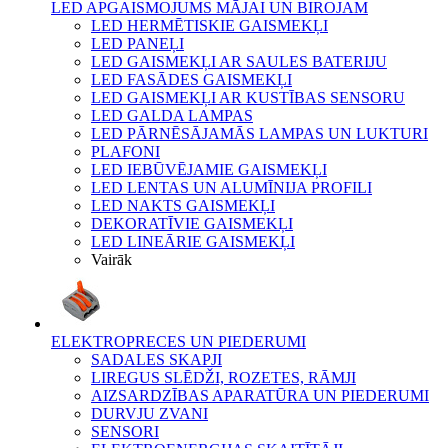
LED APGAISMOJUMS MĀJAI UN BIROJAM
LED HERMĒTISKIE GAISMEKĻI
LED PANEĻI
LED GAISMEKĻI AR SAULES BATERIJU
LED FASĀDES GAISMEKĻI
LED GAISMEKĻI AR KUSTĪBAS SENSORU
LED GALDA LAMPAS
LED PĀRNĒSĀJAMĀS LAMPAS UN LUKTURI
PLAFONI
LED IEBŪVĒJAMIE GAISMEKĻI
LED LENTAS UN ALUMĪNIJA PROFILI
LED NAKTS GAISMEKĻI
DEKORATĪVIE GAISMEKĻI
LED LINEĀRIE GAISMEKĻI
Vairāk
ELEKTROPRECES UN PIEDERUMI
SADALES SKAPJI
LIREGUS SLĒDŽI, ROZETES, RĀMJI
AIZSARDZĪBAS APARATŪRA UN PIEDERUMI
DURVJU ZVANI
SENSORI