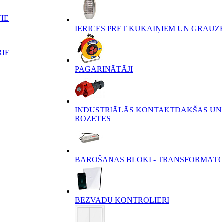
IE
IERĪCES PRET KUKAIŅIEM UN GRAUZ
RIE
PAGARINĀTĀJI
INDUSTRIĀLĀS KONTAKTDAKŠAS UN
ROZETES
BAROŠANAS BLOKI - TRANSFORMĀT
BEZVADU KONTROLIERI