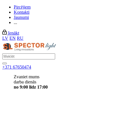
Pircējiem
Kontakti
Jaunumi
...
Ienākt
LV
EN
RU
+371 67650474
Zvaniet mums
darba dienās
no 9:00 līdz 17:00