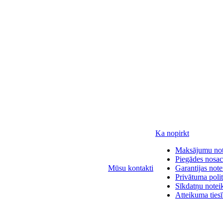
Ka nopirkt
Maksājumu no
Piegādes nosac
Mūsu kontakti
Garantijas not
Privātuma polit
Sīkdatņu notei
Atteikuma ties