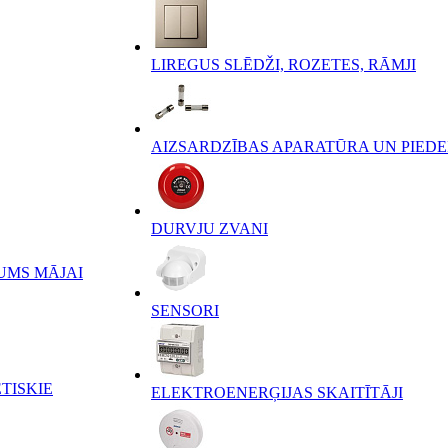
LIREGUS SLĒDŽI, ROZETES, RĀMJI
AIZSARDZĪBAS APARATŪRA UN PIED
DURVJU ZVANI
UMS MĀJAI
SENSORI
TISKIE
ELEKTROENERĢIJAS SKAITĪTĀJI