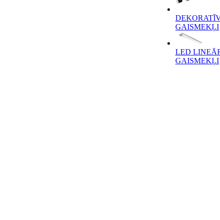
DEKORATĪV
GAISMEKĻI
LED LINEĀ
GAISMEKĻI