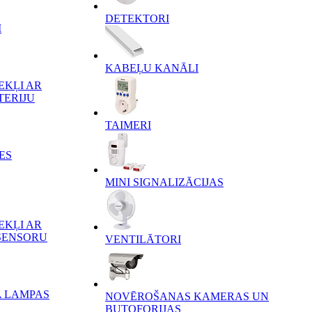
DETEKTORI
I
KABEĻU KANĀLI
EKĻI AR
TERIJU
TAIMERI
ES
MINI SIGNALIZĀCIJAS
EKĻI AR
SENSORU
VENTILĀTORI
A LAMPAS
NOVĒROŠANAS KAMERAS UN
BUTOFORIJAS