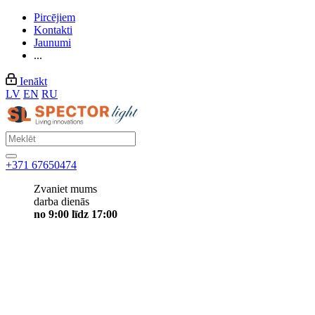
Pircējiem
Kontakti
Jaunumi
...
Ienākt
LV
EN
RU
+371 67650474
Zvaniet mums
darba dienās
no 9:00 līdz 17:00