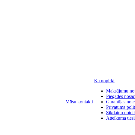
Ka nopirkt
Maksājumu no
Piegādes nosac
Mūsu kontakti
Garantijas not
Privātuma polit
Sīkdatņu notei
Atteikuma ties