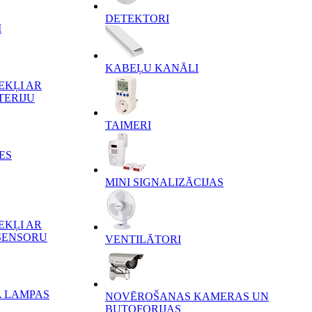
DETEKTORI
I
KABEĻU KANĀLI
EKĻI AR
TERIJU
TAIMERI
ES
MINI SIGNALIZĀCIJAS
EKĻI AR
SENSORU
VENTILĀTORI
A LAMPAS
NOVĒROŠANAS KAMERAS UN
BUTOFORIJAS