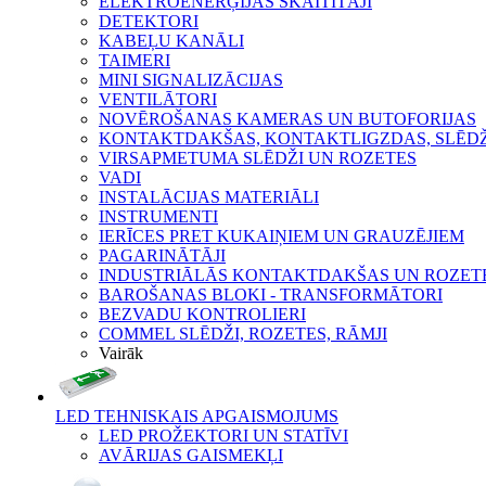
ELEKTROENERĢIJAS SKAITĪTĀJI
DETEKTORI
KABEĻU KANĀLI
TAIMERI
MINI SIGNALIZĀCIJAS
VENTILĀTORI
NOVĒROŠANAS KAMERAS UN BUTOFORIJAS
KONTAKTDAKŠAS, KONTAKTLIGZDAS, SLĒDŽI
VIRSAPMETUMA SLĒDŽI UN ROZETES
VADI
INSTALĀCIJAS MATERIĀLI
INSTRUMENTI
IERĪCES PRET KUKAIŅIEM UN GRAUZĒJIEM
PAGARINĀTĀJI
INDUSTRIĀLĀS KONTAKTDAKŠAS UN ROZET
BAROŠANAS BLOKI - TRANSFORMĀTORI
BEZVADU KONTROLIERI
COMMEL SLĒDŽI, ROZETES, RĀMJI
Vairāk
LED TEHNISKAIS APGAISMOJUMS
LED PROŽEKTORI UN STATĪVI
AVĀRIJAS GAISMEKĻI