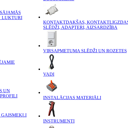
ĒSĀJAMĀS
 LUKTURI
KONTAKTDAKŠAS, KONTAKTLIGZDAS
SLĒDŽI, ADAPTERI, AIZSARDZĪBA
VIRSAPMETUMA SLĒDŽI UN ROZETES
ĒJAMIE
VADI
S UN
PROFILI
INSTALĀCIJAS MATERIĀLI
 GAISMEKĻI
INSTRUMENTI