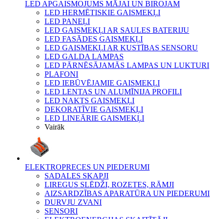
LED APGAISMOJUMS MĀJAI UN BIROJAM
LED HERMĒTISKIE GAISMEKĻI
LED PANEĻI
LED GAISMEKĻI AR SAULES BATERIJU
LED FASĀDES GAISMEKĻI
LED GAISMEKĻI AR KUSTĪBAS SENSORU
LED GALDA LAMPAS
LED PĀRNĒSĀJAMĀS LAMPAS UN LUKTURI
PLAFONI
LED IEBŪVĒJAMIE GAISMEKĻI
LED LENTAS UN ALUMĪNIJA PROFILI
LED NAKTS GAISMEKĻI
DEKORATĪVIE GAISMEKĻI
LED LINEĀRIE GAISMEKĻI
Vairāk
ELEKTROPRECES UN PIEDERUMI
SADALES SKAPJI
LIREGUS SLĒDŽI, ROZETES, RĀMJI
AIZSARDZĪBAS APARATŪRA UN PIEDERUMI
DURVJU ZVANI
SENSORI