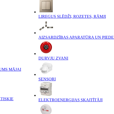
LIREGUS SLĒDŽI, ROZETES, RĀMJI
AIZSARDZĪBAS APARATŪRA UN PIED
DURVJU ZVANI
UMS MĀJAI
SENSORI
TISKIE
ELEKTROENERĢIJAS SKAITĪTĀJI