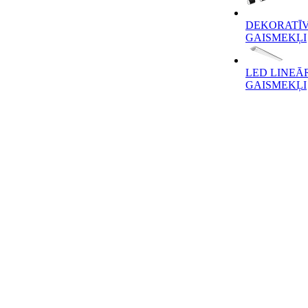
DEKORATĪV
GAISMEKĻI
LED LINEĀ
GAISMEKĻI