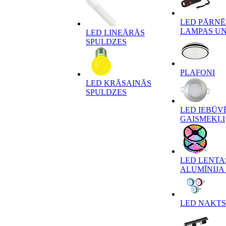
LED PĀRN
LAMPAS UN
LED LINEĀRĀS
SPULDZES
PLAFONI
LED KRĀSAINĀS
SPULDZES
LED IEBŪV
GAISMEKĻI
LED LENTA
ALUMĪNIJA 
LED NAKTS