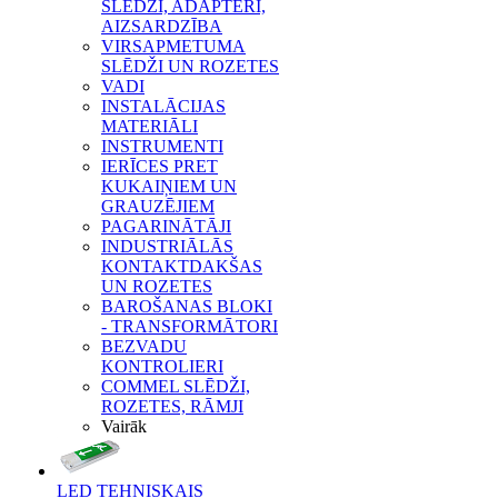
SLĒDŽI, ADAPTERI,
AIZSARDZĪBA
VIRSAPMETUMA
SLĒDŽI UN ROZETES
VADI
INSTALĀCIJAS
MATERIĀLI
INSTRUMENTI
IERĪCES PRET
KUKAIŅIEM UN
GRAUZĒJIEM
PAGARINĀTĀJI
INDUSTRIĀLĀS
KONTAKTDAKŠAS
UN ROZETES
BAROŠANAS BLOKI
- TRANSFORMĀTORI
BEZVADU
KONTROLIERI
COMMEL SLĒDŽI,
ROZETES, RĀMJI
Vairāk
LED TEHNISKAIS