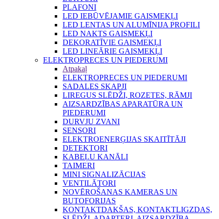
PLAFONI
LED IEBŪVĒJAMIE GAISMEKĻI
LED LENTAS UN ALUMĪNIJA PROFILI
LED NAKTS GAISMEKĻI
DEKORATĪVIE GAISMEKĻI
LED LINEĀRIE GAISMEKĻI
ELEKTROPRECES UN PIEDERUMI
Atpakaļ
ELEKTROPRECES UN PIEDERUMI
SADALES SKAPJI
LIREGUS SLĒDŽI, ROZETES, RĀMJI
AIZSARDZĪBAS APARATŪRA UN
PIEDERUMI
DURVJU ZVANI
SENSORI
ELEKTROENERĢIJAS SKAITĪTĀJI
DETEKTORI
KABEĻU KANĀLI
TAIMERI
MINI SIGNALIZĀCIJAS
VENTILĀTORI
NOVĒROŠANAS KAMERAS UN
BUTOFORIJAS
KONTAKTDAKŠAS, KONTAKTLIGZDAS,
SLĒDŽI, ADAPTERI, AIZSARDZĪBA