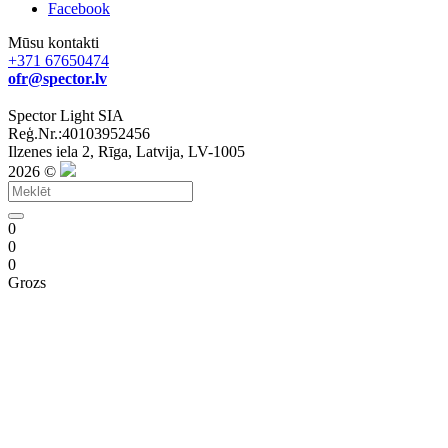
Facebook
Mūsu kontakti
+371 67650474
ofr@spector.lv
Spector Light SIA
Reģ.Nr.:40103952456
Ilzenes iela 2, Rīga, Latvija, LV-1005
2026 ©
0
0
0
Grozs