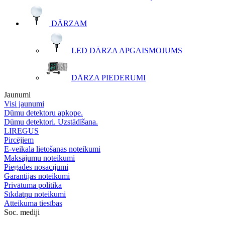
DĀRZAM
LED DĀRZA APGAISMOJUMS
DĀRZA PIEDERUMI
Jaunumi
Visi jaunumi
Dūmu detektoru apkope.
Dūmu detektori. Uzstādīšana.
LIREGUS
Pircējiem
E-veikala lietošanas noteikumi
Maksājumu noteikumi
Piegādes nosacījumi
Garantijas noteikumi
Privātuma politika
Sīkdatņu noteikumi
Atteikuma tiesības
Soc. mediji