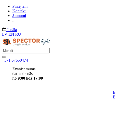
Pircējiem
Kontakti
Jaunumi
...
Ienākt
LV
EN
RU
+371 67650474
Zvaniet mums
darba dienās
no 9:00 līdz 17:00