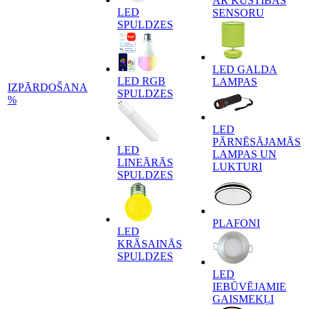
AR KUSTĪBAS
LED
SENSORU
SPULDZES
LED GALDA
LED RGB
LAMPAS
IZPĀRDOŠANA
SPULDZES
%
LED
PĀRNĒSĀJAMĀS
LED
LAMPAS UN
LINEĀRĀS
LUKTURI
SPULDZES
PLAFONI
LED
KRĀSAINĀS
SPULDZES
LED
IEBŪVĒJAMIE
GAISMEKĻI