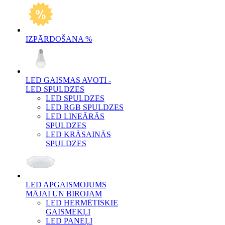
IZPĀRDOŠANA %
LED GAISMAS AVOTI -
LED SPULDZES
LED SPULDZES
LED RGB SPULDZES
LED LINEĀRĀS
SPULDZES
LED KRĀSAINĀS
SPULDZES
LED APGAISMOJUMS
MĀJAI UN BIROJAM
LED HERMĒTISKIE
GAISMEKĻI
LED PANEĻI