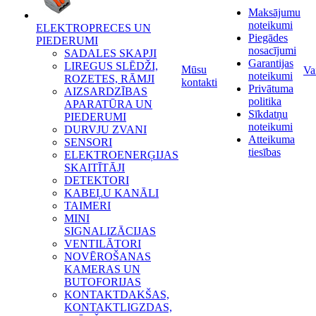
Maksājumu
noteikumi
ELEKTROPRECES UN
Piegādes
PIEDERUMI
nosacījumi
SADALES SKAPJI
Garantijas
LIREGUS SLĒDŽI,
Mūsu
Va
noteikumi
ROZETES, RĀMJI
kontakti
Privātuma
AIZSARDZĪBAS
politika
APARATŪRA UN
Sīkdatņu
PIEDERUMI
noteikumi
DURVJU ZVANI
Atteikuma
SENSORI
tiesības
ELEKTROENERĢIJAS
SKAITĪTĀJI
DETEKTORI
KABEĻU KANĀLI
TAIMERI
MINI
SIGNALIZĀCIJAS
VENTILĀTORI
NOVĒROŠANAS
KAMERAS UN
BUTOFORIJAS
KONTAKTDAKŠAS,
KONTAKTLIGZDAS,