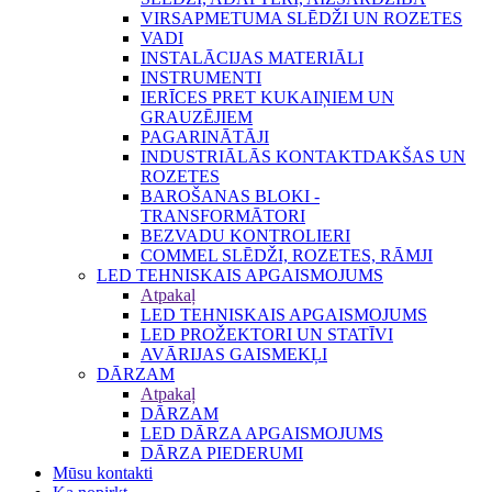
VIRSAPMETUMA SLĒDŽI UN ROZETES
VADI
INSTALĀCIJAS MATERIĀLI
INSTRUMENTI
IERĪCES PRET KUKAIŅIEM UN
GRAUZĒJIEM
PAGARINĀTĀJI
INDUSTRIĀLĀS KONTAKTDAKŠAS UN
ROZETES
BAROŠANAS BLOKI -
TRANSFORMĀTORI
BEZVADU KONTROLIERI
COMMEL SLĒDŽI, ROZETES, RĀMJI
LED TEHNISKAIS APGAISMOJUMS
Atpakaļ
LED TEHNISKAIS APGAISMOJUMS
LED PROŽEKTORI UN STATĪVI
AVĀRIJAS GAISMEKĻI
DĀRZAM
Atpakaļ
DĀRZAM
LED DĀRZA APGAISMOJUMS
DĀRZA PIEDERUMI
Mūsu kontakti