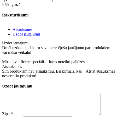
Ielikt grozā
Raksturlielumi
Atsauksmes
Uzdot jautājumu
Uzdot jautājumu
Droši uzdodiet jebkuru sev interesējošu jautājumu par produktiem
vai mūsu veikalu!
Mūsu kvalificētie speciālisti Jums noteikti palīdzēs.
Atsauksmes
Šim produktam nav atsauksmju. Esi pirmais, kas
Atstāt atsauksmes
novērtē šo produktu!
Uzdot jautājumu
Ziņa
*