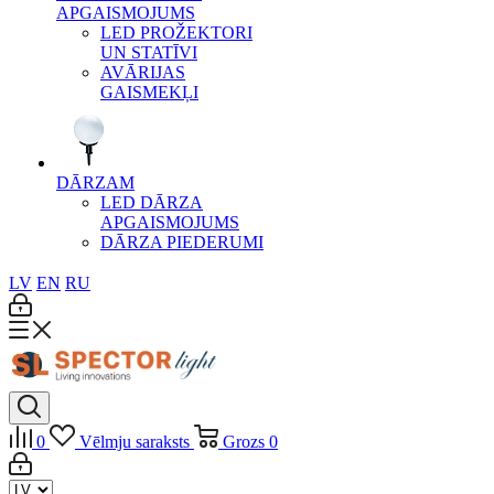
APGAISMOJUMS
LED PROŽEKTORI
UN STATĪVI
AVĀRIJAS
GAISMEKĻI
DĀRZAM
LED DĀRZA
APGAISMOJUMS
DĀRZA PIEDERUMI
LV
EN
RU
0
Vēlmju saraksts
Grozs
0