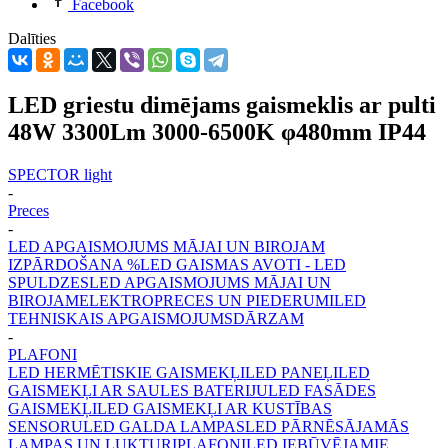
Facebook
Dalīties
LED griestu dimējams gaismeklis ar pulti
48W 3300Lm 3000-6500K φ480mm IP44
SPECTOR light
-
Preces
-
LED APGAISMOJUMS MĀJAI UN BIROJAM
IZPĀRDOŠANA %
LED GAISMAS AVOTI - LED
SPULDZES
LED APGAISMOJUMS MĀJAI UN
BIROJAM
ELEKTROPRECES UN PIEDERUMI
LED
TEHNISKAIS APGAISMOJUMS
DĀRZAM
-
PLAFONI
LED HERMĒTISKIE GAISMEKĻI
LED PANEĻI
LED
GAISMEKĻI AR SAULES BATERIJU
LED FASĀDES
GAISMEKĻI
LED GAISMEKĻI AR KUSTĪBAS
SENSORU
LED GALDA LAMPAS
LED PĀRNĒSĀJAMĀS
LAMPAS UN LUKTURI
PLAFONI
LED IEBŪVĒJAMIE