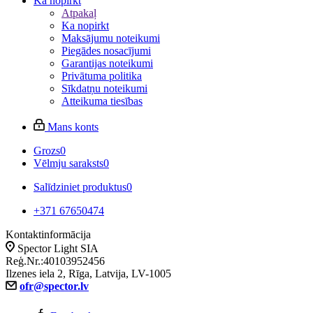
Ka nopirkt
Atpakaļ
Ka nopirkt
Maksājumu noteikumi
Piegādes nosacījumi
Garantijas noteikumi
Privātuma politika
Sīkdatņu noteikumi
Atteikuma tiesības
Mans konts
Grozs
0
Vēlmju saraksts
0
Salīdziniet produktus
0
+371 67650474
Kontaktinformācija
Spector Light SIA
Reģ.Nr.:40103952456
Ilzenes iela 2, Rīga, Latvija, LV-1005
ofr@spector.lv