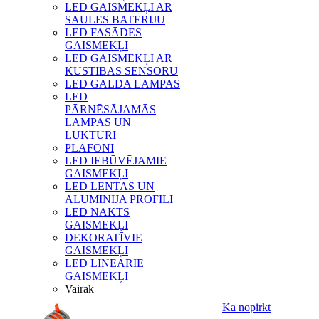
LED GAISMEKĻI AR
SAULES BATERIJU
LED FASĀDES
GAISMEKĻI
LED GAISMEKĻI AR
KUSTĪBAS SENSORU
LED GALDA LAMPAS
LED
PĀRNĒSĀJAMĀS
LAMPAS UN
LUKTURI
PLAFONI
LED IEBŪVĒJAMIE
GAISMEKĻI
LED LENTAS UN
ALUMĪNIJA PROFILI
LED NAKTS
GAISMEKĻI
DEKORATĪVIE
GAISMEKĻI
LED LINEĀRIE
GAISMEKĻI
Vairāk
Ka nopirkt