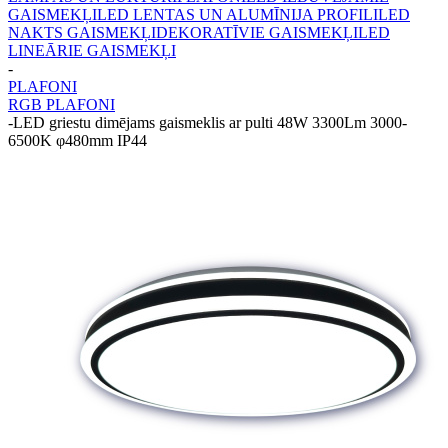
GAISMEKĻI
LED LENTAS UN ALUMĪNIJA PROFILI
LED
NAKTS GAISMEKĻI
DEKORATĪVIE GAISMEKĻI
LED
LINEĀRIE GAISMEKĻI
-
PLAFONI
RGB PLAFONI
-
LED griestu dimējams gaismeklis ar pulti 48W 3300Lm 3000-
6500K φ480mm IP44