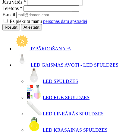
Jūsu vārds
*
Telefons
*
E-mail
Es piekrītu manu
personas datu apstrādei
Atiestatīt
IZPĀRDOŠANA %
LED GAISMAS AVOTI - LED SPULDZES
LED SPULDZES
LED RGB SPULDZES
LED LINEĀRĀS SPULDZES
LED KRĀSAINĀS SPULDZES