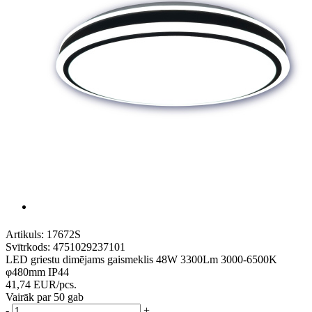
Artikuls:
17672S
Svītrkods:
4751029237101
LED griestu dimējams gaismeklis 48W 3300Lm 3000-6500K
φ480mm IP44
41,74
EUR
/pcs.
Vairāk par 50 gab
-
+