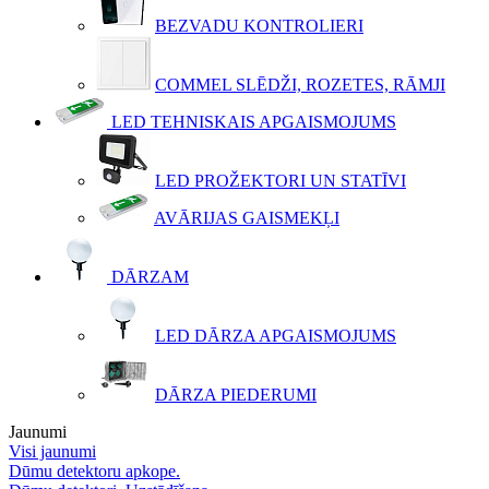
BEZVADU KONTROLIERI
COMMEL SLĒDŽI, ROZETES, RĀMJI
LED TEHNISKAIS APGAISMOJUMS
LED PROŽEKTORI UN STATĪVI
AVĀRIJAS GAISMEKĻI
DĀRZAM
LED DĀRZA APGAISMOJUMS
DĀRZA PIEDERUMI
Jaunumi
Visi jaunumi
Dūmu detektoru apkope.