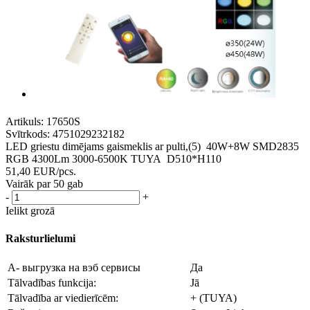
Artikuls:
17650S
Svītrkods:
4751029232182
LED griestu dimējams gaismeklis ar pulti,(5) 40W+8W SMD2835
RGB 4300Lm 3000-6500K TUYA D510*H110
51,40
EUR
/pcs.
Vairāk par 50 gab
-
+
Ielikt grozā
Raksturlielumi
A- выгрузка на вэб сервисы
Да
Tālvadības funkcija:
Jā
Tālvadība ar viedierīcēm:
+ (TUYA)