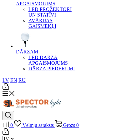
APGAISMOJUMS
LED PROŽEKTORI
UN STATĪVI
AVĀRIJAS
GAISMEKĻI
DĀRZAM
LED DĀRZA
APGAISMOJUMS
DĀRZA PIEDERUMI
LV
EN
RU
0
Vēlmju saraksts
Grozs
0