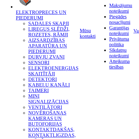
Maksājumu
noteikumi
ELEKTROPRECES UN
Piegādes
PIEDERUMI
nosacījumi
SADALES SKAPJI
Garantijas
LIREGUS SLĒDŽI,
Mūsu
Va
noteikumi
ROZETES, RĀMJI
kontakti
Privātuma
AIZSARDZĪBAS
politika
APARATŪRA UN
Sīkdatņu
PIEDERUMI
noteikumi
DURVJU ZVANI
Atteikuma
SENSORI
tiesības
ELEKTROENERĢIJAS
SKAITĪTĀJI
DETEKTORI
KABEĻU KANĀLI
TAIMERI
MINI
SIGNALIZĀCIJAS
VENTILĀTORI
NOVĒROŠANAS
KAMERAS UN
BUTOFORIJAS
KONTAKTDAKŠAS,
KONTAKTLIGZDAS,