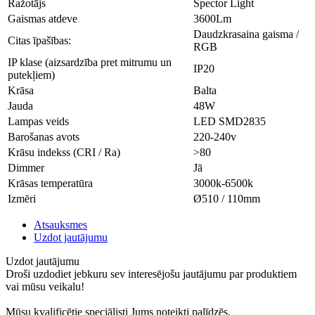
Ražotājs
Spector Light
Gaismas atdeve
3600Lm
Daudzkrasaina gaisma /
Citas īpašības:
RGB
IP klase (aizsardzība pret mitrumu un
IP20
putekļiem)
Krāsa
Balta
Jauda
48W
Lampas veids
LED SMD2835
Barošanas avots
220-240v
Krāsu indekss (CRI / Ra)
>80
Dimmer
Jā
Krāsas temperatūra
3000k-6500k
Izmēri
Ø510 / 110mm
Atsauksmes
Uzdot jautājumu
Uzdot jautājumu
Droši uzdodiet jebkuru sev interesējošu jautājumu par produktiem
vai mūsu veikalu!
Mūsu kvalificētie speciālisti Jums noteikti palīdzēs.