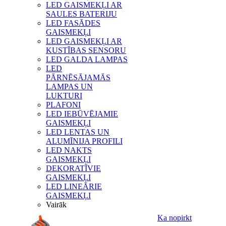
LED GAISMEKĻI AR
SAULES BATERIJU
LED FASĀDES
GAISMEKĻI
LED GAISMEKĻI AR
KUSTĪBAS SENSORU
LED GALDA LAMPAS
LED
PĀRNĒSĀJAMĀS
LAMPAS UN
LUKTURI
PLAFONI
LED IEBŪVĒJAMIE
GAISMEKĻI
LED LENTAS UN
ALUMĪNIJA PROFILI
LED NAKTS
GAISMEKĻI
DEKORATĪVIE
GAISMEKĻI
LED LINEĀRIE
GAISMEKĻI
Vairāk
Ka nopirkt