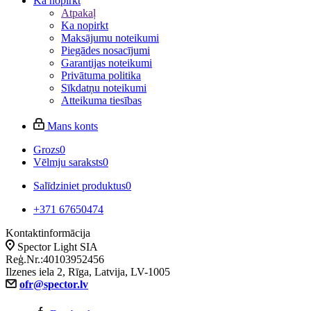
Ka nopirkt
Atpakaļ
Ka nopirkt
Maksājumu noteikumi
Piegādes nosacījumi
Garantijas noteikumi
Privātuma politika
Sīkdatņu noteikumi
Atteikuma tiesības
Mans konts
Grozs
0
Vēlmju saraksts
0
Salīdziniet produktus
0
+371 67650474
Kontaktinformācija
Spector Light SIA
Reģ.Nr.:40103952456
Ilzenes iela 2, Rīga, Latvija, LV-1005
ofr@spector.lv