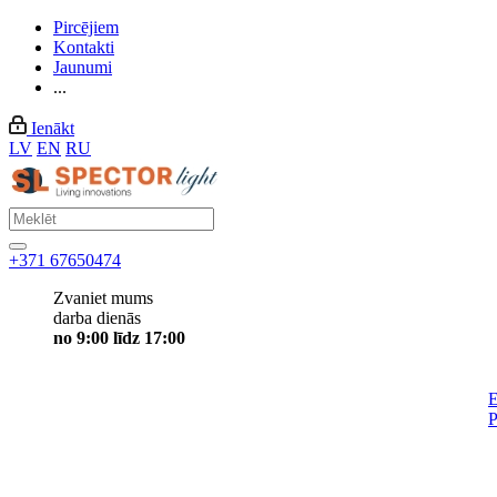
Pircējiem
Kontakti
Jaunumi
...
Ienākt
LV
EN
RU
+371 67650474
Zvaniet mums
darba dienās
no 9:00 līdz 17:00