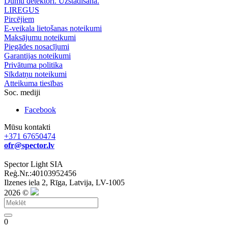
Dūmu detektori. Uzstādīšana.
LIREGUS
Pircējiem
E-veikala lietošanas noteikumi
Maksājumu noteikumi
Piegādes nosacījumi
Garantijas noteikumi
Privātuma politika
Sīkdatņu noteikumi
Atteikuma tiesības
Soc. mediji
Facebook
Mūsu kontakti
+371 67650474
ofr@spector.lv
Spector Light SIA
Reģ.Nr.:40103952456
Ilzenes iela 2, Rīga, Latvija, LV-1005
2026 ©
0