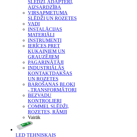
SLĒDŽI, ADAPTERI,
AIZSARDZĪBA
VIRSAPMETUMA
SLĒDŽI UN ROZETES
VADI
INSTALĀCIJAS
MATERIĀLI
INSTRUMENTI
IERĪCES PRET
KUKAIŅIEM UN
GRAUZĒJIEM
PAGARINĀTĀJI
INDUSTRIĀLĀS
KONTAKTDAKŠAS
UN ROZETES
BAROŠANAS BLOKI
- TRANSFORMĀTORI
BEZVADU
KONTROLIERI
COMMEL SLĒDŽI,
ROZETES, RĀMJI
Vairāk
LED TEHNISKAIS