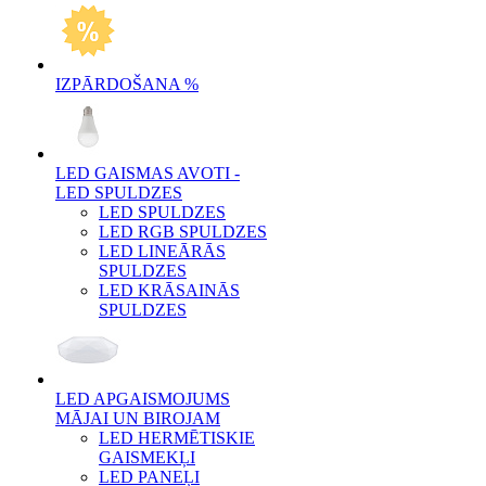
IZPĀRDOŠANA %
LED GAISMAS AVOTI -
LED SPULDZES
LED SPULDZES
LED RGB SPULDZES
LED LINEĀRĀS
SPULDZES
LED KRĀSAINĀS
SPULDZES
LED APGAISMOJUMS
MĀJAI UN BIROJAM
LED HERMĒTISKIE
GAISMEKĻI
LED PANEĻI