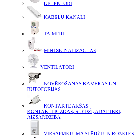
DETEKTORI
KABEĻU KANĀLI
TAIMERI
MINI SIGNALIZĀCIJAS
VENTILĀTORI
NOVĒROŠANAS KAMERAS UN
BUTOFORIJAS
KONTAKTDAKŠAS,
KONTAKTLIGZDAS, SLĒDŽI, ADAPTERI,
AIZSARDZĪBA
VIRSAPMETUMA SLĒDŽI UN ROZETES