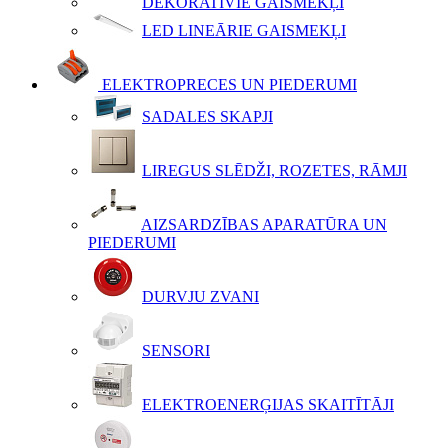
DEKORATĪVIE GAISMEKĻI
LED LINEĀRIE GAISMEKĻI
ELEKTROPRECES UN PIEDERUMI
SADALES SKAPJI
LIREGUS SLĒDŽI, ROZETES, RĀMJI
AIZSARDZĪBAS APARATŪRA UN
PIEDERUMI
DURVJU ZVANI
SENSORI
ELEKTROENERĢIJAS SKAITĪTĀJI