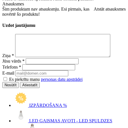
Atsauksmes
Šim produktam nav atsauksmju. Esi pirmais, kas
Atstāt atsauksmes
novērtē šo produktu!
Uzdot jautājumu
Ziņa
*
Jūsu vārds
*
Telefons
*
E-mail
Es piekrītu manu
personas datu apstrādei
Atiestatīt
IZPĀRDOŠANA %
LED GAISMAS AVOTI - LED SPULDZES