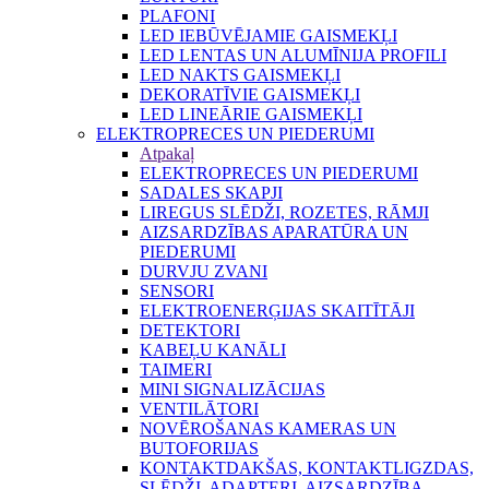
PLAFONI
LED IEBŪVĒJAMIE GAISMEKĻI
LED LENTAS UN ALUMĪNIJA PROFILI
LED NAKTS GAISMEKĻI
DEKORATĪVIE GAISMEKĻI
LED LINEĀRIE GAISMEKĻI
ELEKTROPRECES UN PIEDERUMI
Atpakaļ
ELEKTROPRECES UN PIEDERUMI
SADALES SKAPJI
LIREGUS SLĒDŽI, ROZETES, RĀMJI
AIZSARDZĪBAS APARATŪRA UN
PIEDERUMI
DURVJU ZVANI
SENSORI
ELEKTROENERĢIJAS SKAITĪTĀJI
DETEKTORI
KABEĻU KANĀLI
TAIMERI
MINI SIGNALIZĀCIJAS
VENTILĀTORI
NOVĒROŠANAS KAMERAS UN
BUTOFORIJAS
KONTAKTDAKŠAS, KONTAKTLIGZDAS,
SLĒDŽI, ADAPTERI, AIZSARDZĪBA