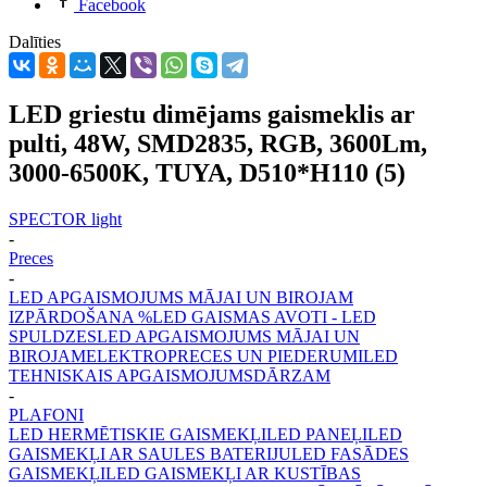
Facebook
Dalīties
LED griestu dimējams gaismeklis ar
pulti, 48W, SMD2835, RGB, 3600Lm,
3000-6500K, TUYA, D510*H110 (5)
SPECTOR light
-
Preces
-
LED APGAISMOJUMS MĀJAI UN BIROJAM
IZPĀRDOŠANA %
LED GAISMAS AVOTI - LED
SPULDZES
LED APGAISMOJUMS MĀJAI UN
BIROJAM
ELEKTROPRECES UN PIEDERUMI
LED
TEHNISKAIS APGAISMOJUMS
DĀRZAM
-
PLAFONI
LED HERMĒTISKIE GAISMEKĻI
LED PANEĻI
LED
GAISMEKĻI AR SAULES BATERIJU
LED FASĀDES
GAISMEKĻI
LED GAISMEKĻI AR KUSTĪBAS