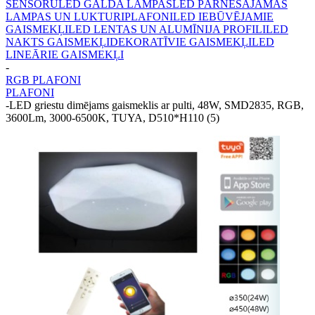
SENSORU
LED GALDA LAMPAS
LED PĀRNĒSĀJAMĀS
LAMPAS UN LUKTURI
PLAFONI
LED IEBŪVĒJAMIE
GAISMEKĻI
LED LENTAS UN ALUMĪNIJA PROFILI
LED
NAKTS GAISMEKĻI
DEKORATĪVIE GAISMEKĻI
LED
LINEĀRIE GAISMEKĻI
-
RGB PLAFONI
PLAFONI
-
LED griestu dimējams gaismeklis ar pulti, 48W, SMD2835, RGB,
3600Lm, 3000-6500K, TUYA, D510*H110 (5)