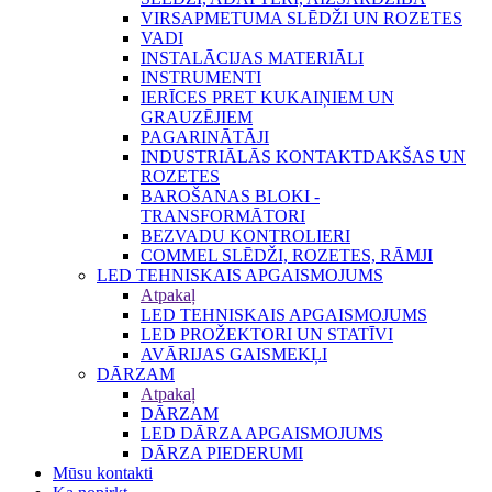
VIRSAPMETUMA SLĒDŽI UN ROZETES
VADI
INSTALĀCIJAS MATERIĀLI
INSTRUMENTI
IERĪCES PRET KUKAIŅIEM UN
GRAUZĒJIEM
PAGARINĀTĀJI
INDUSTRIĀLĀS KONTAKTDAKŠAS UN
ROZETES
BAROŠANAS BLOKI -
TRANSFORMĀTORI
BEZVADU KONTROLIERI
COMMEL SLĒDŽI, ROZETES, RĀMJI
LED TEHNISKAIS APGAISMOJUMS
Atpakaļ
LED TEHNISKAIS APGAISMOJUMS
LED PROŽEKTORI UN STATĪVI
AVĀRIJAS GAISMEKĻI
DĀRZAM
Atpakaļ
DĀRZAM
LED DĀRZA APGAISMOJUMS
DĀRZA PIEDERUMI
Mūsu kontakti