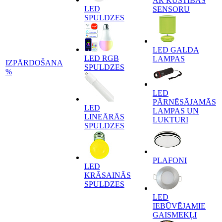
AR KUSTĪBAS
LED
SENSORU
SPULDZES
LED GALDA
LED RGB
LAMPAS
IZPĀRDOŠANA
SPULDZES
%
LED
PĀRNĒSĀJAMĀS
LED
LAMPAS UN
LINEĀRĀS
LUKTURI
SPULDZES
PLAFONI
LED
KRĀSAINĀS
SPULDZES
LED
IEBŪVĒJAMIE
GAISMEKĻI