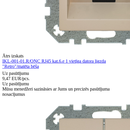
Ātrs izskats
IKL-001-01.R/ONC RJ45 kat.6.e 1 vietīga datora ligzda
"Retro"/matēta bēša
Uz pasūtījumu
9,47
EUR
/pcs.
Uz pasūtījumu
Mūsu menedžeri sazināsies ar Jums un precizēs pasūtījuma
nosacījumus