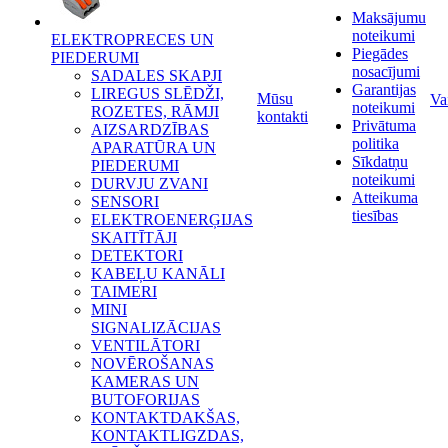
Maksājumu
noteikumi
ELEKTROPRECES UN
Piegādes
PIEDERUMI
nosacījumi
SADALES SKAPJI
Garantijas
LIREGUS SLĒDŽI,
Mūsu
Va
noteikumi
ROZETES, RĀMJI
kontakti
Privātuma
AIZSARDZĪBAS
politika
APARATŪRA UN
Sīkdatņu
PIEDERUMI
noteikumi
DURVJU ZVANI
Atteikuma
SENSORI
tiesības
ELEKTROENERĢIJAS
SKAITĪTĀJI
DETEKTORI
KABEĻU KANĀLI
TAIMERI
MINI
SIGNALIZĀCIJAS
VENTILĀTORI
NOVĒROŠANAS
KAMERAS UN
BUTOFORIJAS
KONTAKTDAKŠAS,
KONTAKTLIGZDAS,