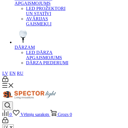
APGAISMOJUMS
LED PROŽEKTORI
UN STATĪVI
AVĀRIJAS
GAISMEKĻI
DĀRZAM
LED DĀRZA
APGAISMOJUMS
DĀRZA PIEDERUMI
LV
EN
RU
0
Vēlmju saraksts
Grozs
0