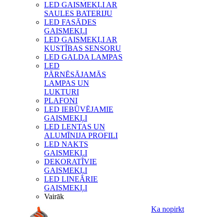
LED GAISMEKĻI AR
SAULES BATERIJU
LED FASĀDES
GAISMEKĻI
LED GAISMEKĻI AR
KUSTĪBAS SENSORU
LED GALDA LAMPAS
LED
PĀRNĒSĀJAMĀS
LAMPAS UN
LUKTURI
PLAFONI
LED IEBŪVĒJAMIE
GAISMEKĻI
LED LENTAS UN
ALUMĪNIJA PROFILI
LED NAKTS
GAISMEKĻI
DEKORATĪVIE
GAISMEKĻI
LED LINEĀRIE
GAISMEKĻI
Vairāk
Ka nopirkt