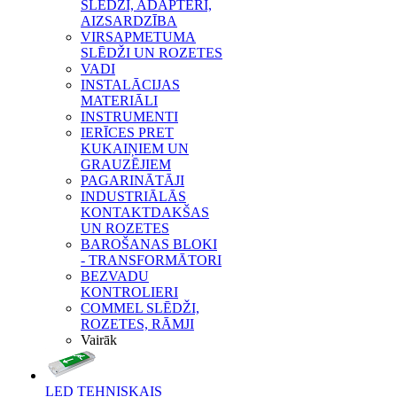
SLĒDŽI, ADAPTERI,
AIZSARDZĪBA
VIRSAPMETUMA
SLĒDŽI UN ROZETES
VADI
INSTALĀCIJAS
MATERIĀLI
INSTRUMENTI
IERĪCES PRET
KUKAIŅIEM UN
GRAUZĒJIEM
PAGARINĀTĀJI
INDUSTRIĀLĀS
KONTAKTDAKŠAS
UN ROZETES
BAROŠANAS BLOKI
- TRANSFORMĀTORI
BEZVADU
KONTROLIERI
COMMEL SLĒDŽI,
ROZETES, RĀMJI
Vairāk
LED TEHNISKAIS