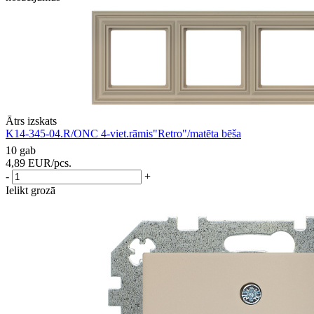
Ātrs izskats
K14-345-04.R/ONC 4-viet.rāmis"Retro"/matēta bēša
10 gab
4,89
EUR
/pcs.
-
+
Ielikt grozā