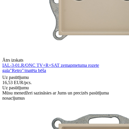
Ātrs izskats
IAL-3-01.R/ONC TV+R+SAT zemapmetuma rozete
gala"Retro"/matēta bēša
Uz pasūtījumu
16,53
EUR
/pcs.
Uz pasūtījumu
Mūsu menedžeri sazināsies ar Jums un precizēs pasūtījuma
nosacījumus