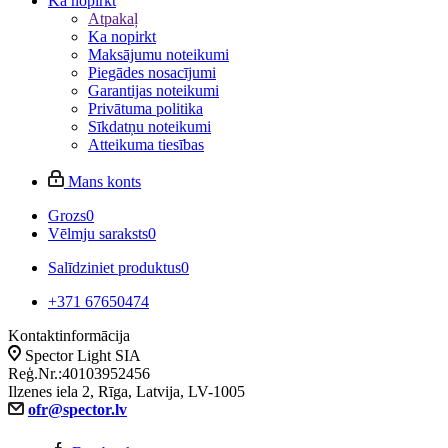
Ka nopirkt
Atpakaļ
Ka nopirkt
Maksājumu noteikumi
Piegādes nosacījumi
Garantijas noteikumi
Privātuma politika
Sīkdatņu noteikumi
Atteikuma tiesības
Mans konts
Grozs
0
Vēlmju saraksts
0
Salīdziniet produktus
0
+371 67650474
Kontaktinformācija
Spector Light SIA
Reģ.Nr.:40103952456
Ilzenes iela 2, Rīga, Latvija, LV-1005
ofr@spector.lv