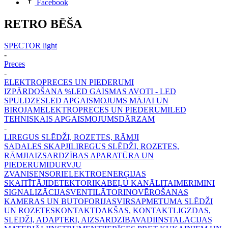
Facebook
RETRO BĒŠA
SPECTOR light
-
Preces
-
ELEKTROPRECES UN PIEDERUMI
IZPĀRDOŠANA %
LED GAISMAS AVOTI - LED
SPULDZES
LED APGAISMOJUMS MĀJAI UN
BIROJAM
ELEKTROPRECES UN PIEDERUMI
LED
TEHNISKAIS APGAISMOJUMS
DĀRZAM
-
LIREGUS SLĒDŽI, ROZETES, RĀMJI
SADALES SKAPJI
LIREGUS SLĒDŽI, ROZETES,
RĀMJI
AIZSARDZĪBAS APARATŪRA UN
PIEDERUMI
DURVJU
ZVANI
SENSORI
ELEKTROENERĢIJAS
SKAITĪTĀJI
DETEKTORI
KABEĻU KANĀLI
TAIMERI
MINI
SIGNALIZĀCIJAS
VENTILĀTORI
NOVĒROŠANAS
KAMERAS UN BUTOFORIJAS
VIRSAPMETUMA SLĒDŽI
UN ROZETES
KONTAKTDAKŠAS, KONTAKTLIGZDAS,
SLĒDŽI, ADAPTERI, AIZSARDZĪBA
VADI
INSTALĀCIJAS