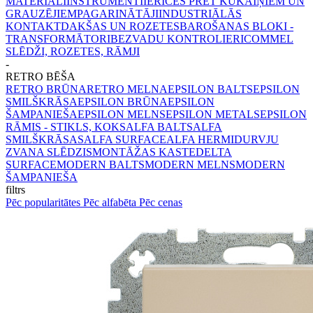
MATERIĀLI
INSTRUMENTI
IERĪCES PRET KUKAIŅIEM UN
GRAUZĒJIEM
PAGARINĀTĀJI
INDUSTRIĀLĀS
KONTAKTDAKŠAS UN ROZETES
BAROŠANAS BLOKI -
TRANSFORMĀTORI
BEZVADU KONTROLIERI
COMMEL
SLĒDŽI, ROZETES, RĀMJI
-
RETRO BĒŠA
RETRO BRŪNA
RETRO MELNA
EPSILON BALTS
EPSILON
SMILŠKRĀSA
EPSILON BRŪNA
EPSILON
ŠAMPANIEŠA
EPSILON MELNS
EPSILON METALS
EPSILON
RĀMIS - STIKLS, KOKS
ALFA BALTS
ALFA
SMILŠKRĀSAS
ALFA SURFACE
ALFA HERMI
DURVJU
ZVANA SLĒDZIS
MONTĀŽAS KASTE
DELTA
SURFACE
MODERN BALTS
MODERN MELNS
MODERN
ŠAMPANIEŠA
filtrs
Pēc popularitātes
Pēc alfabēta
Pēc cenas