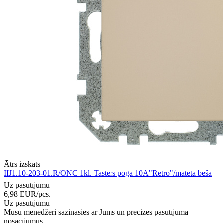
Ātrs izskats
IIJ1.10-203-01.R/ONC 1kl. Tasters poga 10A"Retro"/matēta bēša
Uz pasūtījumu
6,98
EUR
/pcs.
Uz pasūtījumu
Mūsu menedžeri sazināsies ar Jums un precizēs pasūtījuma
nosacījumus