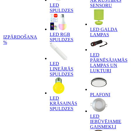
AR KUSTĪBAS
LED
SENSORU
SPULDZES
LED GALDA
LED RGB
LAMPAS
IZPĀRDOŠANA
SPULDZES
%
LED
PĀRNĒSĀJAMĀS
LED
LAMPAS UN
LINEĀRĀS
LUKTURI
SPULDZES
PLAFONI
LED
KRĀSAINĀS
SPULDZES
LED
IEBŪVĒJAMIE
GAISMEKĻI