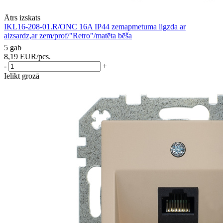
Ātrs izskats
IKL16-208-01.R/ONC 16A IP44 zemapmetuma ligzda ar
aizsardz,ar zem/prof/"Retro"/matēta bēša
5 gab
8,19
EUR
/pcs.
-
+
Ielikt grozā