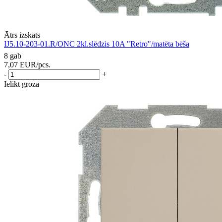
Ātrs izskats
IJ5.10-203-01.R/ONC 2kl.slēdzis 10A "Retro"/matēta bēša
8 gab
7,07
EUR
/pcs.
-
+
Ielikt grozā