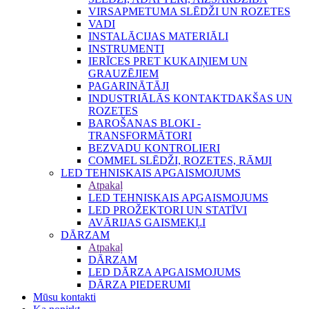
VIRSAPMETUMA SLĒDŽI UN ROZETES
VADI
INSTALĀCIJAS MATERIĀLI
INSTRUMENTI
IERĪCES PRET KUKAIŅIEM UN
GRAUZĒJIEM
PAGARINĀTĀJI
INDUSTRIĀLĀS KONTAKTDAKŠAS UN
ROZETES
BAROŠANAS BLOKI -
TRANSFORMĀTORI
BEZVADU KONTROLIERI
COMMEL SLĒDŽI, ROZETES, RĀMJI
LED TEHNISKAIS APGAISMOJUMS
Atpakaļ
LED TEHNISKAIS APGAISMOJUMS
LED PROŽEKTORI UN STATĪVI
AVĀRIJAS GAISMEKĻI
DĀRZAM
Atpakaļ
DĀRZAM
LED DĀRZA APGAISMOJUMS
DĀRZA PIEDERUMI
Mūsu kontakti