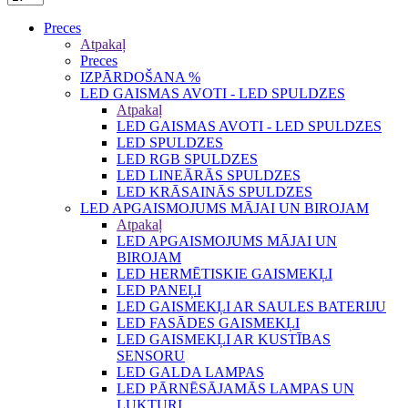
Preces
Atpakaļ
Preces
IZPĀRDOŠANA %
LED GAISMAS AVOTI - LED SPULDZES
Atpakaļ
LED GAISMAS AVOTI - LED SPULDZES
LED SPULDZES
LED RGB SPULDZES
LED LINEĀRĀS SPULDZES
LED KRĀSAINĀS SPULDZES
LED APGAISMOJUMS MĀJAI UN BIROJAM
Atpakaļ
LED APGAISMOJUMS MĀJAI UN
BIROJAM
LED HERMĒTISKIE GAISMEKĻI
LED PANEĻI
LED GAISMEKĻI AR SAULES BATERIJU
LED FASĀDES GAISMEKĻI
LED GAISMEKĻI AR KUSTĪBAS
SENSORU
LED GALDA LAMPAS
LED PĀRNĒSĀJAMĀS LAMPAS UN
LUKTURI