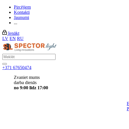
Pircējiem
Kontakti
Jaunumi
...
Ienākt
LV
EN
RU
+371 67650474
Zvaniet mums
darba dienās
no 9:00 līdz 17:00