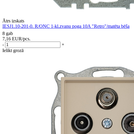
Ātrs izskats
IESJ1.10-201-0. R/ONC 1-kl.zvanu poga 10A "Retro"/matēta bēša
8 gab
7,16
EUR
/pcs.
-
+
Ielikt grozā