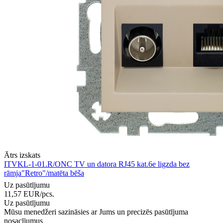
Ātrs izskats
ITVKL-1-01.R/ONC TV un datora RJ45 kat.6e ligzda bez
rāmja"Retro"/matēta bēša
Uz pasūtījumu
11,57
EUR
/pcs.
Uz pasūtījumu
Mūsu menedžeri sazināsies ar Jums un precizēs pasūtījuma
nosacījumus