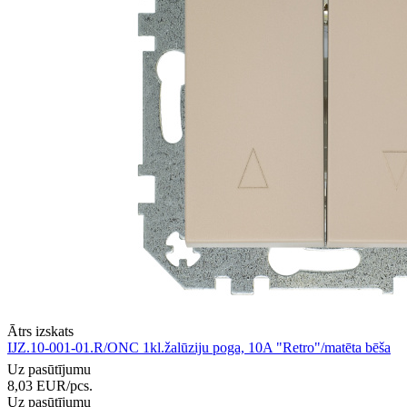
Ātrs izskats
IJZ.10-001-01.R/ONC 1kl.žalūziju poga, 10A "Retro"/matēta bēša
Uz pasūtījumu
8,03
EUR
/pcs.
Uz pasūtījumu