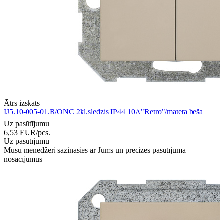
Ātrs izskats
IJ5.10-005-01.R/ONC 2kl.slēdzis IP44 10A"Retro"/matēta bēša
Uz pasūtījumu
6,53
EUR
/pcs.
Uz pasūtījumu
Mūsu menedžeri sazināsies ar Jums un precizēs pasūtījuma
nosacījumus