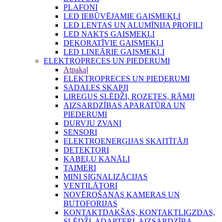
PLAFONI
LED IEBŪVĒJAMIE GAISMEKĻI
LED LENTAS UN ALUMĪNIJA PROFILI
LED NAKTS GAISMEKĻI
DEKORATĪVIE GAISMEKĻI
LED LINEĀRIE GAISMEKĻI
ELEKTROPRECES UN PIEDERUMI
Atpakaļ
ELEKTROPRECES UN PIEDERUMI
SADALES SKAPJI
LIREGUS SLĒDŽI, ROZETES, RĀMJI
AIZSARDZĪBAS APARATŪRA UN
PIEDERUMI
DURVJU ZVANI
SENSORI
ELEKTROENERĢIJAS SKAITĪTĀJI
DETEKTORI
KABEĻU KANĀLI
TAIMERI
MINI SIGNALIZĀCIJAS
VENTILĀTORI
NOVĒROŠANAS KAMERAS UN
BUTOFORIJAS
KONTAKTDAKŠAS, KONTAKTLIGZDAS,
SLĒDŽI, ADAPTERI, AIZSARDZĪBA