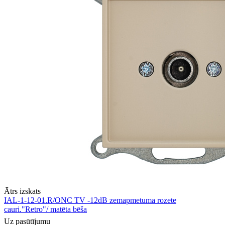
Ātrs izskats
IAL-1-12-01.R/ONC TV -12dB zemapmetuma rozete
cauri."Retro"/ matēta bēša
Uz pasūtījumu