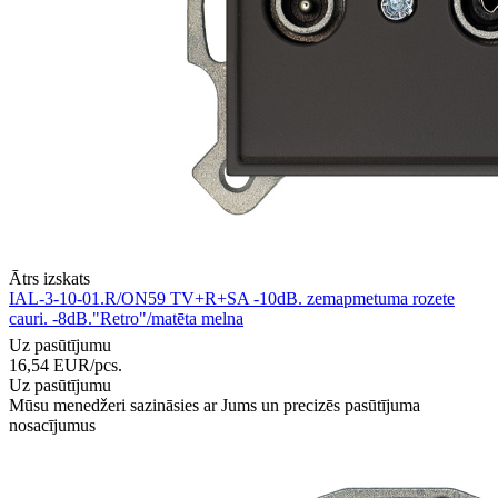
Ātrs izskats
IAL-3-10-01.R/ON59 TV+R+SA -10dB. zemapmetuma rozete
cauri. -8dB."Retro"/matēta melna
Uz pasūtījumu
16,54
EUR
/pcs.
Uz pasūtījumu
Mūsu menedžeri sazināsies ar Jums un precizēs pasūtījuma
nosacījumus