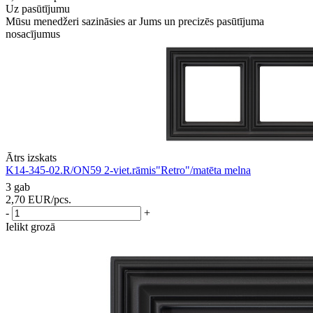
Uz pasūtījumu
Mūsu menedžeri sazināsies ar Jums un precizēs pasūtījuma
nosacījumus
Ātrs izskats
K14-345-02.R/ON59 2-viet.rāmis"Retro"/matēta melna
3 gab
2,70
EUR
/pcs.
-
+
Ielikt grozā