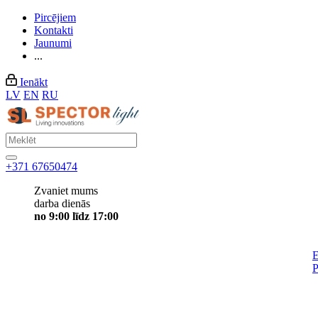
Pircējiem
Kontakti
Jaunumi
...
Ienākt
LV
EN
RU
+371 67650474
Zvaniet mums
darba dienās
no 9:00 līdz 17:00