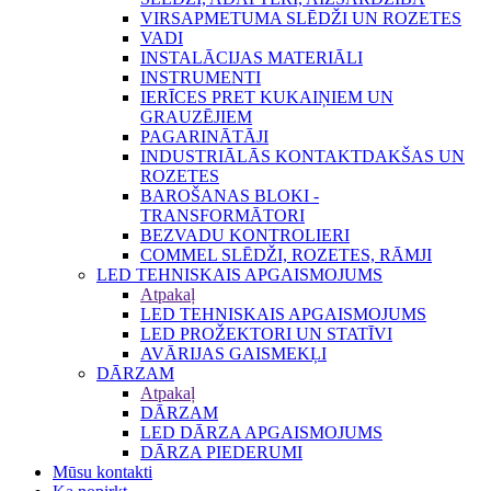
VIRSAPMETUMA SLĒDŽI UN ROZETES
VADI
INSTALĀCIJAS MATERIĀLI
INSTRUMENTI
IERĪCES PRET KUKAIŅIEM UN
GRAUZĒJIEM
PAGARINĀTĀJI
INDUSTRIĀLĀS KONTAKTDAKŠAS UN
ROZETES
BAROŠANAS BLOKI -
TRANSFORMĀTORI
BEZVADU KONTROLIERI
COMMEL SLĒDŽI, ROZETES, RĀMJI
LED TEHNISKAIS APGAISMOJUMS
Atpakaļ
LED TEHNISKAIS APGAISMOJUMS
LED PROŽEKTORI UN STATĪVI
AVĀRIJAS GAISMEKĻI
DĀRZAM
Atpakaļ
DĀRZAM
LED DĀRZA APGAISMOJUMS
DĀRZA PIEDERUMI
Mūsu kontakti