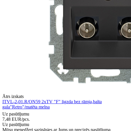
Ātrs izskats
ITVL-2-01.R/ON59 2xTV "F" ligzda bez rāmja,balta
gala"Retro"/matēta melna
Uz pasūtījumu
7,48
EUR
/pcs.
Uz pasūtījumu
Mūsu menedžeri sazināsies ar Jums un precizēs pasūtījuma