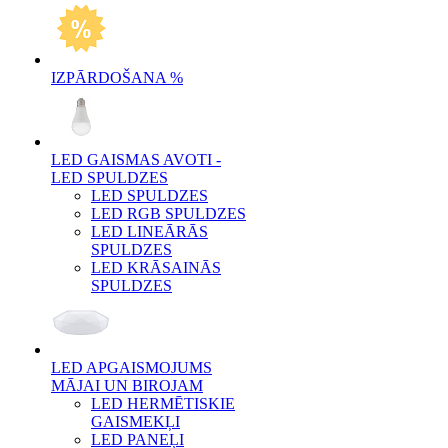
IZPĀRDOŠANA %
LED GAISMAS AVOTI -
LED SPULDZES
LED SPULDZES
LED RGB SPULDZES
LED LINEĀRĀS
SPULDZES
LED KRĀSAINĀS
SPULDZES
LED APGAISMOJUMS
MĀJAI UN BIROJAM
LED HERMĒTISKIE
GAISMEKĻI
LED PANEĻI