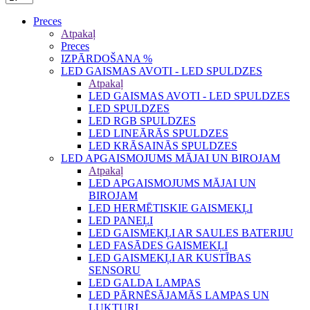
Preces
Atpakaļ
Preces
IZPĀRDOŠANA %
LED GAISMAS AVOTI - LED SPULDZES
Atpakaļ
LED GAISMAS AVOTI - LED SPULDZES
LED SPULDZES
LED RGB SPULDZES
LED LINEĀRĀS SPULDZES
LED KRĀSAINĀS SPULDZES
LED APGAISMOJUMS MĀJAI UN BIROJAM
Atpakaļ
LED APGAISMOJUMS MĀJAI UN
BIROJAM
LED HERMĒTISKIE GAISMEKĻI
LED PANEĻI
LED GAISMEKĻI AR SAULES BATERIJU
LED FASĀDES GAISMEKĻI
LED GAISMEKĻI AR KUSTĪBAS
SENSORU
LED GALDA LAMPAS
LED PĀRNĒSĀJAMĀS LAMPAS UN
LUKTURI