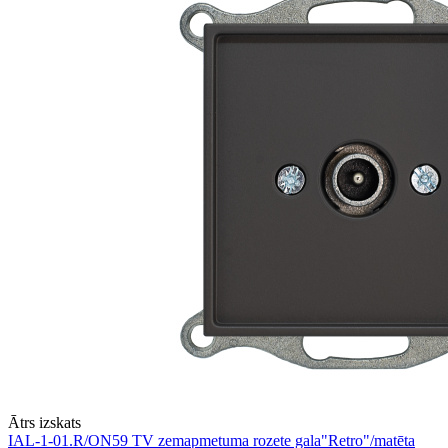
Ātrs izskats
IAL-1-01.R/ON59 TV zemapmetuma rozete gala"Retro"/matēta