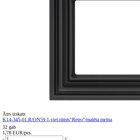
Ātrs izskats
K14-345-01.R/ON59 1-viet.rāmis"Retro"/matēta melna
32 gab
1,78
EUR
/pcs.
-
+