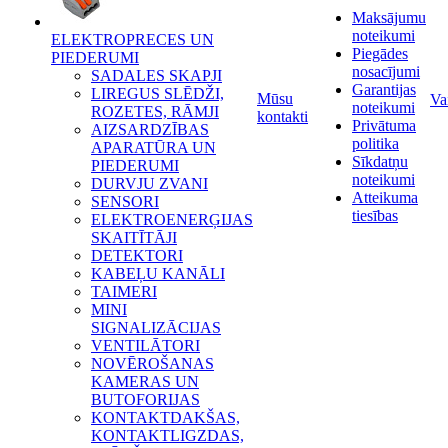
Maksājumu
noteikumi
ELEKTROPRECES UN
Piegādes
PIEDERUMI
nosacījumi
SADALES SKAPJI
Garantijas
LIREGUS SLĒDŽI,
Mūsu
Va
noteikumi
ROZETES, RĀMJI
kontakti
Privātuma
AIZSARDZĪBAS
politika
APARATŪRA UN
Sīkdatņu
PIEDERUMI
noteikumi
DURVJU ZVANI
Atteikuma
SENSORI
tiesības
ELEKTROENERĢIJAS
SKAITĪTĀJI
DETEKTORI
KABEĻU KANĀLI
TAIMERI
MINI
SIGNALIZĀCIJAS
VENTILĀTORI
NOVĒROŠANAS
KAMERAS UN
BUTOFORIJAS
KONTAKTDAKŠAS,
KONTAKTLIGZDAS,