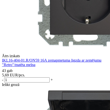
Ātrs izskats
IKL16-404-01.R/ON59 16A zemapmetuma ligzda ar zemējumu
"Retro"/matēta melna
43 gab
5,69
EUR
/pcs.
-
+
Ielikt grozā