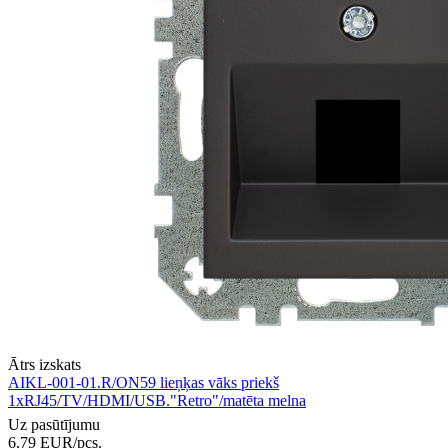
Ātrs izskats
AIKL-001-01.R/ON59 lieņķas vāks priekš
1xRJ45/TV/HDMI/USB."Retro"/matēta melna
Uz pasūtījumu
6,79
EUR
/pcs.