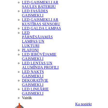
LED GAISMEKĻI AR
SAULES BATERIJU
LED FASĀDES
GAISMEKĻI
LED GAISMEKĻI AR
KUSTĪBAS SENSORU
LED GALDA LAMPAS
LED
PĀRNĒSĀJAMĀS
LAMPAS UN
LUKTURI
PLAFONI
LED IEBŪVĒJAMIE
GAISMEKĻI
LED LENTAS UN
ALUMĪNIJA PROFILI
LED NAKTS
GAISMEKĻI
DEKORATĪVIE
GAISMEKĻI
LED LINEĀRIE
GAISMEKĻI
Vairāk
Ka nopirkt