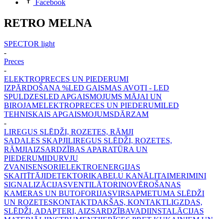
Facebook
RETRO MELNA
SPECTOR light
-
Preces
-
ELEKTROPRECES UN PIEDERUMI
IZPĀRDOŠANA %
LED GAISMAS AVOTI - LED
SPULDZES
LED APGAISMOJUMS MĀJAI UN
BIROJAM
ELEKTROPRECES UN PIEDERUMI
LED
TEHNISKAIS APGAISMOJUMS
DĀRZAM
-
LIREGUS SLĒDŽI, ROZETES, RĀMJI
SADALES SKAPJI
LIREGUS SLĒDŽI, ROZETES,
RĀMJI
AIZSARDZĪBAS APARATŪRA UN
PIEDERUMI
DURVJU
ZVANI
SENSORI
ELEKTROENERĢIJAS
SKAITĪTĀJI
DETEKTORI
KABEĻU KANĀLI
TAIMERI
MINI
SIGNALIZĀCIJAS
VENTILĀTORI
NOVĒROŠANAS
KAMERAS UN BUTOFORIJAS
VIRSAPMETUMA SLĒDŽI
UN ROZETES
KONTAKTDAKŠAS, KONTAKTLIGZDAS,
SLĒDŽI, ADAPTERI, AIZSARDZĪBA
VADI
INSTALĀCIJAS