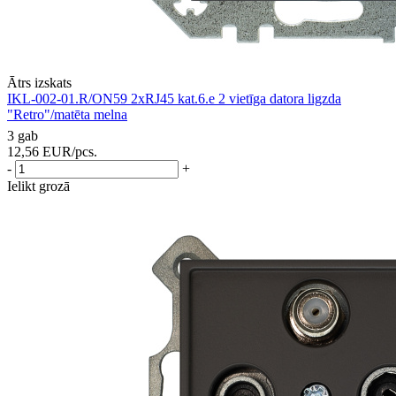
Ātrs izskats
IKL-002-01.R/ON59 2xRJ45 kat.6.e 2 vietīga datora ligzda
"Retro"/matēta melna
3 gab
12,56
EUR
/pcs.
-
+
Ielikt grozā