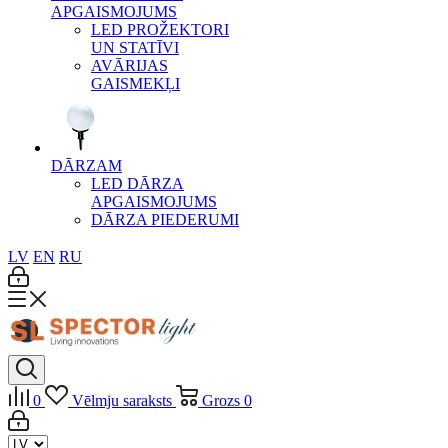
APGAISMOJUMS
LED PROŽEKTORI
UN STATĪVI
AVĀRIJAS
GAISMEKĻI
DĀRZAM
LED DĀRZA
APGAISMOJUMS
DĀRZA PIEDERUMI
LV
EN
RU
0
Vēlmju saraksts
Grozs
0