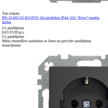
Ātrs izskats
IP6.10-005-01.R/ON59 1kl.pārslēdzis IP44 10A "Retro"/matēta
melna
Uz pasūtījumu
8,03
EUR
/pcs.
Uz pasūtījumu
Mūsu menedžeri sazināsies ar Jums un precizēs pasūtījuma
nosacījumus