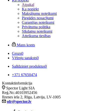
Ka nopirkt
Atpakaļ
Ka nopirkt
Maksājumu noteikumi
Piegādes nosacījumi
Garantijas noteikumi
Privātuma politika
Sīkdatņu noteikumi
Atteikuma tiesības
Mans konts
Grozs
0
Vēlmju saraksts
0
Salīdziniet produktus
0
+371 67650474
Kontaktinformācija
Spector Light SIA
Reģ.Nr.:40103952456
Ilzenes iela 2, Rīga, Latvija, LV-1005
ofr@spector.lv