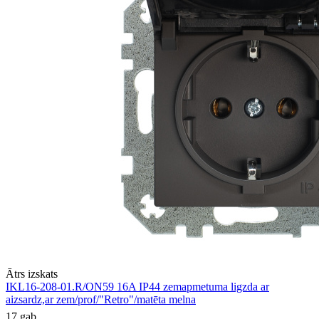
Ātrs izskats
IKL16-208-01.R/ON59 16A IP44 zemapmetuma ligzda ar
aizsardz,ar zem/prof/"Retro"/matēta melna
17 gab