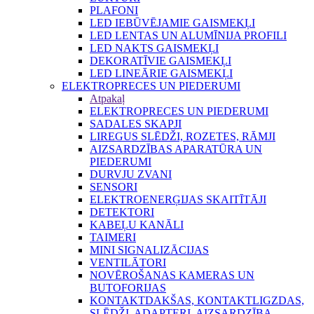
PLAFONI
LED IEBŪVĒJAMIE GAISMEKĻI
LED LENTAS UN ALUMĪNIJA PROFILI
LED NAKTS GAISMEKĻI
DEKORATĪVIE GAISMEKĻI
LED LINEĀRIE GAISMEKĻI
ELEKTROPRECES UN PIEDERUMI
Atpakaļ
ELEKTROPRECES UN PIEDERUMI
SADALES SKAPJI
LIREGUS SLĒDŽI, ROZETES, RĀMJI
AIZSARDZĪBAS APARATŪRA UN
PIEDERUMI
DURVJU ZVANI
SENSORI
ELEKTROENERĢIJAS SKAITĪTĀJI
DETEKTORI
KABEĻU KANĀLI
TAIMERI
MINI SIGNALIZĀCIJAS
VENTILĀTORI
NOVĒROŠANAS KAMERAS UN
BUTOFORIJAS
KONTAKTDAKŠAS, KONTAKTLIGZDAS,
SLĒDŽI, ADAPTERI, AIZSARDZĪBA