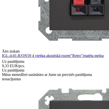
Ātrs izskats
IGL-4-01.R/ON59 4 vietīga akustiskā rozete"Retro"/matēta melna
Uz pasūtījumu
9,33
EUR
/pcs.
Uz pasūtījumu
Mūsu menedžeri sazināsies ar Jums un precizēs pasūtījuma
nosacījumus