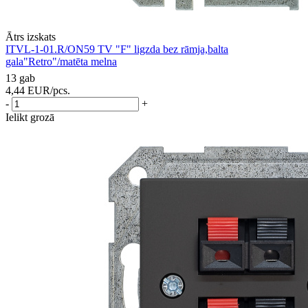
Ātrs izskats
ITVL-1-01.R/ON59 TV "F" ligzda bez rāmja,balta
gala"Retro"/matēta melna
13 gab
4,44
EUR
/pcs.
-
+
Ielikt grozā