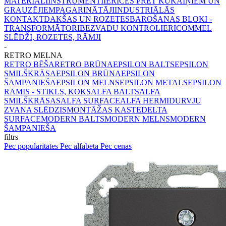
MATERIĀLI
INSTRUMENTI
IERĪCES PRET KUKAIŅIEM UN
GRAUZĒJIEM
PAGARINĀTĀJI
INDUSTRIĀLĀS
KONTAKTDAKŠAS UN ROZETES
BAROŠANAS BLOKI -
TRANSFORMĀTORI
BEZVADU KONTROLIERI
COMMEL
SLĒDŽI, ROZETES, RĀMJI
-
RETRO MELNA
RETRO BĒŠA
RETRO BRŪNA
EPSILON BALTS
EPSILON
SMILŠKRĀSA
EPSILON BRŪNA
EPSILON
ŠAMPANIEŠA
EPSILON MELNS
EPSILON METALS
EPSILON
RĀMIS - STIKLS, KOKS
ALFA BALTS
ALFA
SMILŠKRĀSAS
ALFA SURFACE
ALFA HERMI
DURVJU
ZVANA SLĒDZIS
MONTĀŽAS KASTE
DELTA
SURFACE
MODERN BALTS
MODERN MELNS
MODERN
ŠAMPANIEŠA
filtrs
Pēc popularitātes
Pēc alfabēta
Pēc cenas