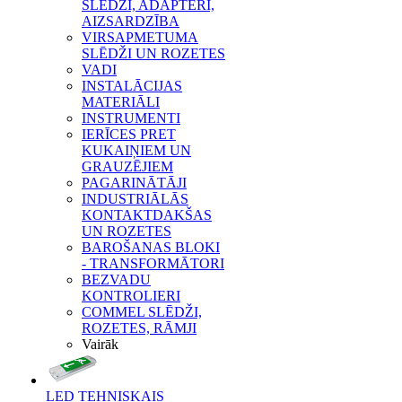
SLĒDŽI, ADAPTERI,
AIZSARDZĪBA
VIRSAPMETUMA
SLĒDŽI UN ROZETES
VADI
INSTALĀCIJAS
MATERIĀLI
INSTRUMENTI
IERĪCES PRET
KUKAIŅIEM UN
GRAUZĒJIEM
PAGARINĀTĀJI
INDUSTRIĀLĀS
KONTAKTDAKŠAS
UN ROZETES
BAROŠANAS BLOKI
- TRANSFORMĀTORI
BEZVADU
KONTROLIERI
COMMEL SLĒDŽI,
ROZETES, RĀMJI
Vairāk
LED TEHNISKAIS