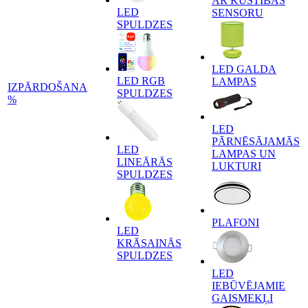
AR KUSTĪBAS
LED
SENSORU
SPULDZES
LED GALDA
LED RGB
LAMPAS
IZPĀRDOŠANA
SPULDZES
%
LED
PĀRNĒSĀJAMĀS
LED
LAMPAS UN
LINEĀRĀS
LUKTURI
SPULDZES
PLAFONI
LED
KRĀSAINĀS
SPULDZES
LED
IEBŪVĒJAMIE
GAISMEKĻI